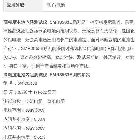
应用领域
电子/电池
高精度电池内阻测试仪 SMR3563B
系列是一种高精度宽量程、采用
高性能微处理器控制的电池内阻测试仪。无论是趋向大型化、低阻化
的锂电池、还是高电压应用增长中的电池组，面对不断发展的电池生
产行业，SMR3563B系列能够同时高速检查内部电阻(IR)和电池电压
(OCV)。该产品分辨率高、稳定性好、测试周期短、外形精致、功能
*、接口丰富、适用于产品研发和自动化产线。
高精度电池内阻测试仪 SMR3563B
测试参数：
型 号
：
SMR3563
B
显 示
：
英寸
显示
3.5
TFT-LCD
测试参数：交流电阻、直流电压
电压范围：
μ
10
V-800V
内阻基本精度：
0.30%
内阻范围：
μ
10
V-300V
电压基本精度：
0.01%