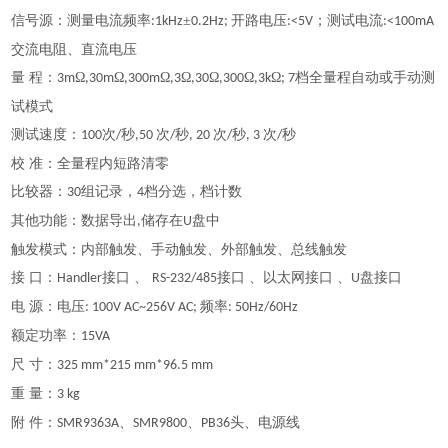
信号源：测量电流频率
±
开路电压
；测试电流
:1kHz
0.2Hz;
:<5V
:<100mA
交流电阻、直流电压
量 程：
Ω
Ω
Ω
Ω
Ω
Ω
Ω
档全量程自动或手动测
3m
,30m
,300m
,3
,30
,300
,3k
; 7
试模式
测试速度：
次
秒
次
秒
次
秒
次
秒
100
/
,50
/
, 20
/
, 3
/
校 准：全量程内短路清零
比较器：
组记录，
档分选，档计数
30
4
其他功能：数据导出
储存在
盘中
,
U
触发模式：内部触发、手动触发、外部触发、总线触发
接 口：
接口 、
接口 、以太网接口 、
盘接口
Handler
RS-232/485
U
电 源：电压
频率
: 100V AC~256V AC;
: 50Hz/60Hz
额定功率：
15VA
尺 寸：
325 mm*215 mm*96.5 mm
重 量：
3 kg
附 件：
、
、
头、电源线
SMR9363A
SMR9800
PB36