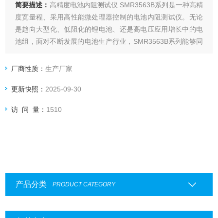
简要描述：
高精度电池内阻测试仪 SMR3563B系列是一种高精
度宽量程、采用高性能微处理器控制的电池内阻测试仪。无论
是趋向大型化、低阻化的锂电池、还是高电压应用增长中的电
池组，面对不断发展的电池生产行业，SMR3563B系列能够同
时高速检查内部电阻（IR）和电池电压（OCV）。该产品分辨
率高、稳定性好、测试周期短、外形精致、功能 *、接口丰
厂商性质：
生产厂家
富、适用于产品研发和自动化产线。
更新快照：
2025-09-30
访 问 量：
1510
产品分类
PRODUCT CATEGORY