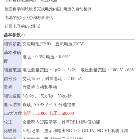
·高精度锂电池内阻，电压检测
·配套自动测试设备完成电池内阻+电压的自动检测
·电池的劣化状态和寿命评估
·超级电容的ESR测试
基本参数
>>
测试参数
交流电阻(ESR)，直流电压(DCV)
基本准确
电阻：0.3% 电压：0.05%
度
测量范围
电阻测量范围：1μΩ ～ 3kΩ。 电压测量范围：100μV～60V
信号源
交流1kHz，测试电流：<100mA
量程
六量程自动和手动
测试速度
3次/秒、15次/秒、50次/秒
显示结果
直读, ΔABS,Δ%,θ, 分选结果
zui大读数
电阻：32,000 电压：60,000
校正
全量程内短路清零，具有REL相对值功能
比较器
30组记录，显示和输出NG-LO, GD-IN, NG-HI 讯响可调