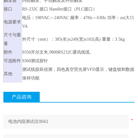
触发器
内部触发、手动触发及外部触发
接口
RS-232C 接口 Handler接口（PLC接口）
电压：198VAC～240VAC 频率：47Hz～63Hz 功率：zui大15
电源要求
VA
尺寸与重
外尺寸（mm）：385(长)x249(宽)x102(高) 重量：3.5kg
量
附件
9350开尔文夹,9800RS232C通讯线缆,
可选附件
9360测试探针
测试线损坏侦测，四色真空荧光屏VFD显示，键盘锁和数据
其他
保持功能
产品咨询