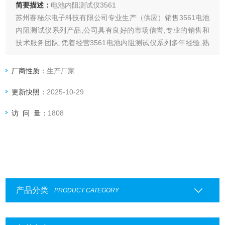
简要描述：
电池内阻测试仪3561
苏州赛秘尔电子科技有限公司专业生产（供应）销售3561电池
内阻测试仪系列产品,公司具有良好的市场信誉,专业的销售和
技术服务团队,凭着经营3561电池内阻测试仪系列多年经验,熟
悉并了解3561电池内阻测试仪系列市场行情,迎得了国内外厂
商的*好评,来涵洽谈交流
厂商性质：
生产厂家
更新快照：
2025-10-29
访 问 量：
1808
产品分类
PRODUCT CATEGORY