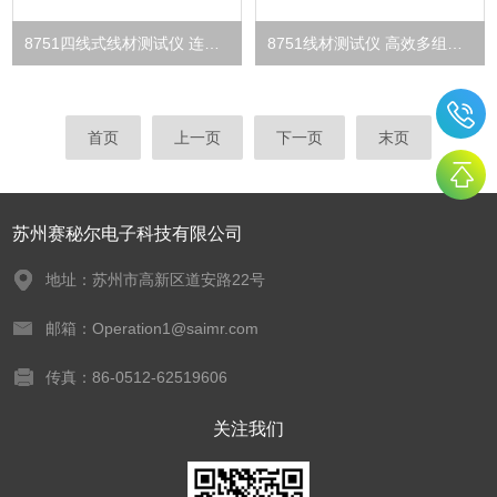
8751四线式线材测试仪 连接器软板电阻精密测量
8751线材测试仪 高效多组同测 汽车线束检测
首页
上一页
下一页
末页
苏州赛秘尔电子科技有限公司
地址：苏州市高新区道安路22号
邮箱：Operation1@saimr.com
传真：86-0512-62519606
关注我们