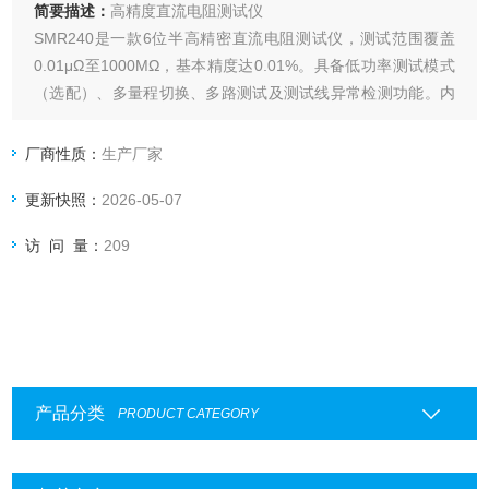
简要描述：
高精度直流电阻测试仪
SMR240是一款6位半高精密直流电阻测试仪，测试范围覆盖
0.01μΩ至1000MΩ，基本精度达0.01%。具备低功率测试模式
（选配）、多量程切换、多路测试及测试线异常检测功能。内
置热电势补偿（OVC）和模拟量输出接口（0-1.5V），最高测
试速度仅2.2ms。适用于精密电阻批量分选、分流器精确测试
厂商性质：
生产厂家
等高分辨率电阻测量场景，确保高速可靠的分选结果。
更新快照：
2026-05-07
访 问 量：
209
产品分类
PRODUCT CATEGORY