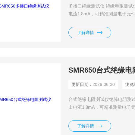
多接口绝缘测试仪 绝缘电阻测试仪
电流1.8mA，可精准测量电子
异常与短路异常检测功能，可避免
流放电。为防止误触高压电击，支
了解详情
RS232等多接口。
SMR650台式绝缘
更新日期：
2026-06-30
浏览
台式绝缘电阻测试仪绝缘电阻测试仪
出电流1.8mA，可精准测量电
触异常与短路异常检测功能，可避
恒流放电。为防止误触高压电击，
了解详情
LAN、RS232等多接口。