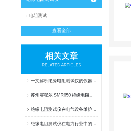
电阻测试
查看全部
相关文章
RELATED ARTICLES
一文解析绝缘电阻测试仪的仪器校准步骤
苏州赛秘尔 SMR650 绝缘电阻测试仪，筑牢电气安全第一道防
绝缘电阻测试仪在电气设备维护中的重要性
绝缘电阻测试仪在电力行业中的关键作用