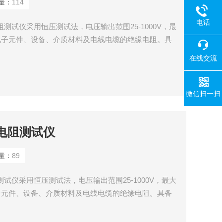
量：
114
电话
测试仪采用恒压测试法，电压输出范围25-1000V，最
量电子元件、设备、介质材料及电线电缆的绝缘电阻。具
可避免误判，最快测试时间低至50ms，测试后自动无
在线交流
击，支持双击触发测试，并配备外部I/O、模拟输出、
微信扫一扫
缘电阻测试仪
量：
89
试仪采用恒压测试法，电压输出范围25-1000V，最大
电子元件、设备、介质材料及电线电缆的绝缘电阻。具备
避免误判，最快测试时间低至50ms，测试后自动无触
，支持双击触发测试，并配备外部I/O、模拟输出、