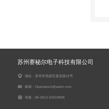
苏州赛秘尔电子科技有限公司
地址：苏州市高新区道安路22号
邮箱：Operation1@saimr.com
传真：86-0512-62519606