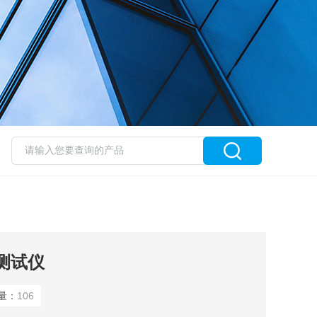
缘测试仪
量：
106