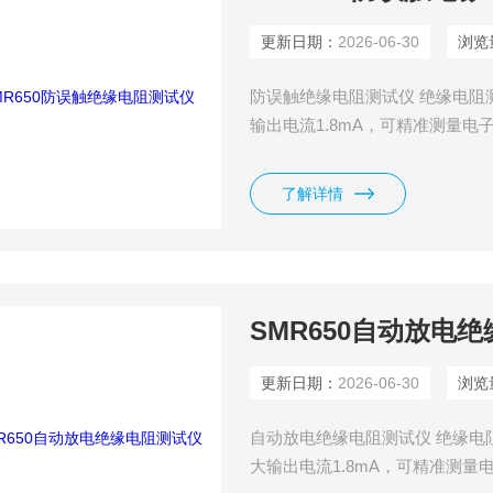
更新日期：
2026-06-30
浏览
防误触绝缘电阻测试仪 绝缘电阻测
输出电流1.8mA，可精准测量
接触异常与短路异常检测功能，可
点恒流放电。为防止误触高压电击
了解详情
LAN、RS232等多接口。
SMR650自动放电
更新日期：
2026-06-30
浏览
自动放电绝缘电阻测试仪 绝缘电阻
大输出电流1.8mA，可精准测