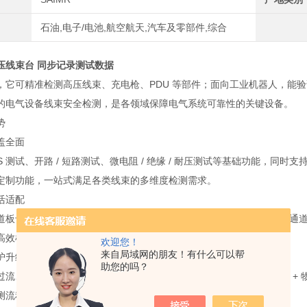
石油,电子/电池,航空航天,汽车及零部件,综合
压线束台 同步记录测试数据
，它可精准检测高压线束、充电枪、PDU 等部件；面向工业机器人，能
的电气设备线束安全检测，是各领域保障电气系统可靠性的关键设备。
势
盖全面
S 测试、开路 / 短路测试、微电阻 / 绝缘 / 耐压测试等基础功能，
定制功能，一站式满足各类线束的多维度检测需求。
活适配
道板卡，后期可根据产能升级灵活扩展通道数量，从 16 通道到 2048
高效检测，适配不同企业的生产规模变化。
欢迎您！
来自局域网的朋友！有什么可以帮
护升级
助您的吗？
过流、漏电三重电子防护，搭配机身安全光栅的物理防护，形成 “电子 + 
测流程规范可控，从设备到操作全维度保障安全。