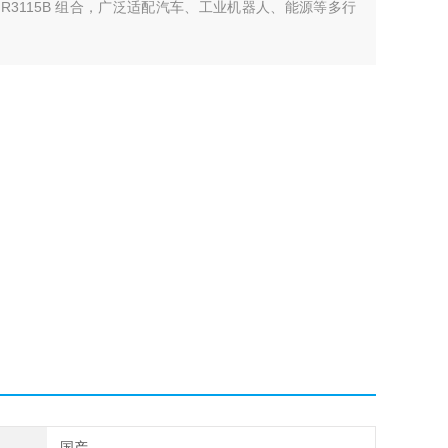
0 及 SAIMR3115B 组合，广泛适配汽车、工业机器人、能源等多行
国产