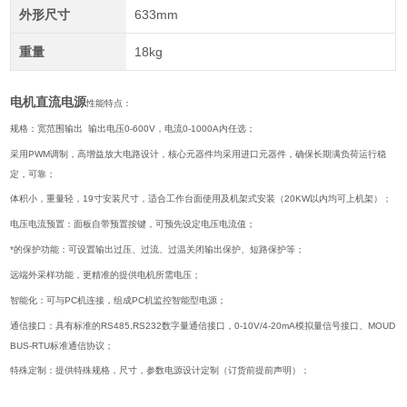
外形尺寸
633mm
重量
18kg
电机直流电源
性能特点：
规格：宽范围输出 输出电压0-600V，电流0-1000A内任选；
采用PWM调制，高增益放大电路设计，核心元器件均采用进口元器件，确保长期满负荷运行稳
定，可靠；
体积小，重量轻，19寸安装尺寸，适合工作台面使用及机架式安装（20KW以内均可上机架）；
电压电流预置：面板自带预置按键，可预先设定电压电流值；
*的保护功能：可设置输出过压、过流、过温关闭输出保护、短路保护等；
远端外采样功能，更精准的提供电机所需电压；
智能化：可与PC机连接，组成PC机监控智能型电源；
通信接口：具有标准的RS485,RS232数字量通信接口，0-10V/4-20mA模拟量信号接口、MOUD
BUS-RTU标准通信协议；
特殊定制：提供特殊规格，尺寸，参数电源设计定制（订货前提前声明）；