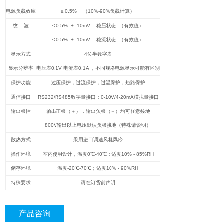
电源负载效应
≤ 0.5% （10%-90%负载计算）
纹 波
≤ 0.5% + 10mV 稳压状态 （有效值）
≤ 0.5% + 10mV 稳流状态 （有效值）
显示方式
4
位半数字表
显示分辨率
电压表0.1V 电流表0.1A ，不同规格电源显示可能有区别
保护功能
过压保护，过流保护，过温保护，短路保护
通信接口
RS232/RS485
数字量接口；0-10V/4-20mA模拟量接口
输出极性
输出正极（＋），输出负极（－）均可任意接地
800V
输出以上电压默认负极接地（特殊请说明）
散热方式
采用进口调速风机风冷
操作环境
室内使用设计，温度0℃-40℃；适度10% - 85%RH
储存环境
温度-20℃-70℃；适度10% - 90%RH
特殊要求
请在订货前声明
产品咨询