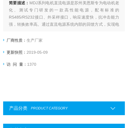
简要描述：
MDJ系列电机直流电源是苏州美恩斯专为电动机老
化、测试专门研发的一款高性能电源，配有标准的
RS485/RS232接口、外采样接口，响应速度快，抗冲击能力
强，转换效率高。通过直流电源系统内部的回馈方式，实现电
机实验的节能运行，可广泛用于各类直流电动机、有刷、无
刷、同步、异步及电机控制器的寿命测试、加载试验。
厂商性质：
生产厂家
更新快照：
2019-05-09
访 问 量：
1370
产品分类
PRODUCT CATEGORY