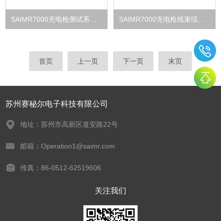
SAIMR7000充电枪测试系统 多工位扩展 高效量产
SAIMR7000充电枪线束综合测试仪 导通电阻绝缘测试
首页
上一页
下一页
末页
苏州赛秘尔电子科技有限公司
地址：苏州市高新区道安路22号
邮箱：Operation1@saimr.com
传真：86-0512-62519606
关注我们