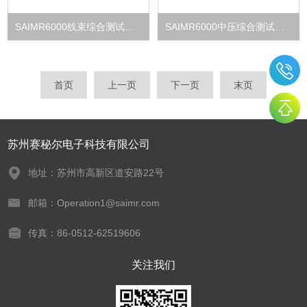
SAIMR6000线束综合测试分布式32点/卡串机扩展至2万点
SAIMR6000中压综合测试系统 四线电阻精度10μΩ
首页
上一页
下一页
末页
苏州赛秘尔电子科技有限公司
地址：苏州市高新区道安路22号
邮箱：Operation1@saimr.com
传真：86-0512-62519606
关注我们