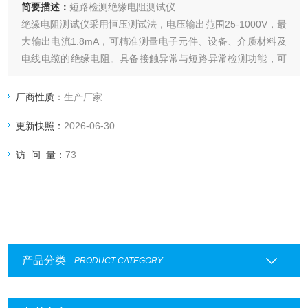
简要描述：
短路检测绝缘电阻测试仪
绝缘电阻测试仪采用恒压测试法，电压输出范围25-1000V，最
大输出电流1.8mA，可精准测量电子元件、设备、介质材料及
电线电缆的绝缘电阻。具备接触异常与短路异常检测功能，可
避免误判，最快测试时间低至50ms，测试后自动无触点恒流放
电。为防止误触高压电击，支持双击触发测试，并配备外部
厂商性质：
生产厂家
I/O、模拟输出、LAN、RS232等多接口。
更新快照：
2026-06-30
访 问 量：
73
产品分类
PRODUCT CATEGORY