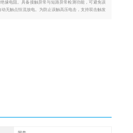
的绝缘电阻。具备接触异常与短路异常检测功能，可避免误
后自动无触点恒流放电。为防止误触高压电击，支持双击触发
、RS232等多接口。
国产