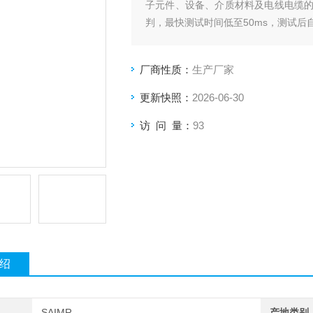
子元件、设备、介质材料及电线电缆
判，最快测试时间低至50ms，测试
测试，并配备外部I/O、模拟输出、LAN
厂商性质：
生产厂家
更新快照：
2026-06-30
访 问 量：
93
绍
SAIMR
产地类别