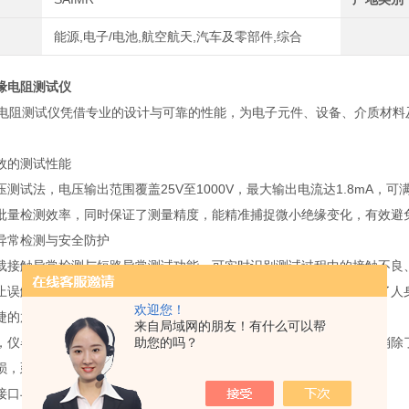
能源,电子/电池,航空航天,汽车及零部件,综合
缘电阻测试仪
绝缘电阻测试仪凭借专业的设计与可靠的性能，为电子元件、设备、介质材
效的测试性能
测试法，电压输出范围覆盖25V至1000V，最大输出电流达1.8mA，
批量检测效率，同时保证了测量精度，能精准捕捉微小绝缘变化，有效避
异常检测与安全防护
载接触异常检测与短路异常测试功能，可实时识别测试过程中的接触不良
止误触引发高压电击事故，支持双击动作触发测试，从操作层面强化了人
欢迎您！
捷的放电设计
来自局域网的朋友！有什么可以帮
助您的吗？
，仪器会自动执行无触点恒流放电，无需人工干预，既快速又高效，消除
损，延长了仪器使用寿命。
接口与扩展性