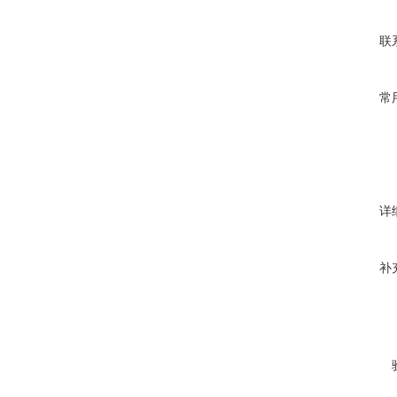
联
常
详
补