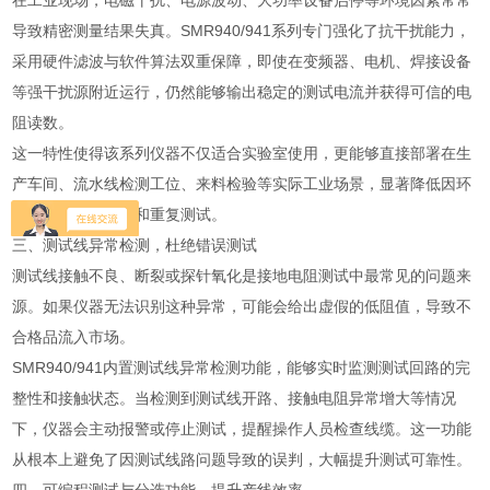
在工业现场，电磁干扰、电源波动、大功率设备启停等环境因素常常
导致精密测量结果失真。SMR940/941系列专门强化了抗干扰能力，
采用硬件滤波与软件算法双重保障，即使在变频器、电机、焊接设备
等强干扰源附近运行，仍然能够输出稳定的测试电流并获得可信的电
阻读数。
这一特性使得该系列仪器不仅适合实验室使用，更能够直接部署在生
产车间、流水线检测工位、来料检验等实际工业场景，显著降低因环
境干扰造成的误判和重复测试。
三、测试线异常检测，杜绝错误测试
测试线接触不良、断裂或探针氧化是接地电阻测试中最常见的问题来
源。如果仪器无法识别这种异常，可能会给出虚假的低阻值，导致不
合格品流入市场。
SMR940/941内置测试线异常检测功能，能够实时监测测试回路的完
整性和接触状态。当检测到测试线开路、接触电阻异常增大等情况
下，仪器会主动报警或停止测试，提醒操作人员检查线缆。这一功能
从根本上避免了因测试线路问题导致的误判，大幅提升测试可靠性。