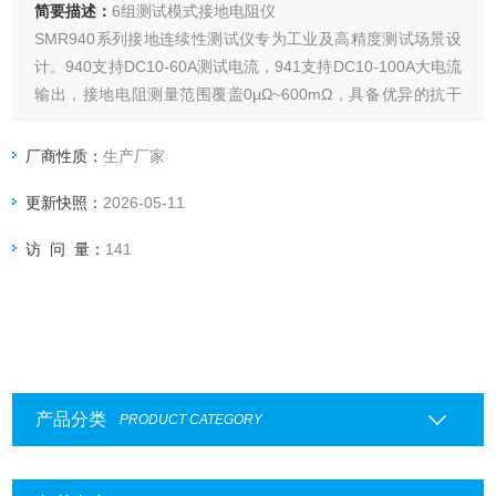
简要描述：
6组测试模式接地电阻仪
SMR940系列接地连续性测试仪专为工业及高精度测试场景设
计。940支持DC10-60A测试电流，941支持DC10-100A大电流
输出，接地电阻测量范围覆盖0μΩ~600mΩ，具备优异的抗干
扰能力。仪器内置测试线异常检测功能，支持6组可编程测试
模式与分选功能，可选配RS485接口，通过MODBUS通讯协议
厂商性质：
生产厂家
实现组网控制，广泛应用于照明、新能源汽车、医疗设备及光
更新快照：
2026-05-11
伏等行业。
访 问 量：
141
产品分类
PRODUCT CATEGORY