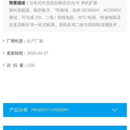
简要描述：
分布式中压综合测试32点/卡 串机扩展
面向新能源、航空航天、*等领域，支持 DC3000V、AC2000V
测试，可完成 OS、二线 / 四线电阻、NTC 电阻、绝缘电阻及
交直流耐压等一站式检测。系统采用二线与四线制混测技术，
绝缘电阻测试上限达50GΩ，四线电阻精度至10μΩ，兼具高精
度与高效率。其分布式结构支持32点/测试卡，串机可扩展至2
厂商性质：
生产厂家
万+点以上，广泛适配电池CCS/FPC、线束连接器等
更新快照：
2026-04-27
访 问 量：
150
产品分类
PRODUCT CATEGORY