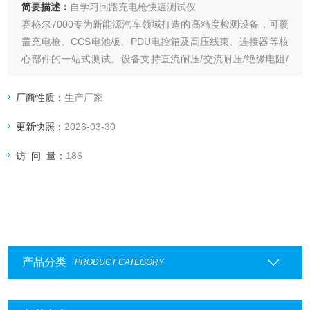
简要描述：
自学习回路充电枪快速测试仪
赛秘尔7000专为新能源汽车领域打造的高精度检测设备，可覆
盖充电枪、CCS电池板、PDU电控箱及高压线束、连接器等核
心部件的一站式测试。设备支持直流耐压/交流耐压/绝缘电阻/
线制电阻等多项检测，系统支持分布式点位扩展至2万+点以
上，具备自学习回路快速生成测试组、MES系统对接、三级权
厂商性质：
生产厂家
限管理及多格式数据导出等功能，广泛应用于汽车、航空、军
更新快照：
2026-03-30
工、船舶等领域
访 问 量：
186
产品分类
PRODUCT CATEGORY