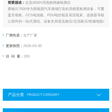
简要描述：
交流3000V充电枪绝缘检测仪
赛秘尔7000专为新能源汽车领域打造的高精度检测设备，可覆
盖充电枪、CCS电池板、PDU电控箱及高压线束、连接器等核
心部件的一站式测试。设备支持直流耐压/交流耐压/绝缘电阻/
线制电阻等多项检测，系统支持分布式点位扩展至2万+点以
上，具备自学习回路快速生成测试组、MES系统对接、三级权
厂商性质：
生产厂家
限管理及多格式数据导出等功能，广泛应用于汽车、航空、军
更新快照：
2026-03-30
工、船舶等领域
访 问 量：
293
产品分类
PRODUCT CATEGORY