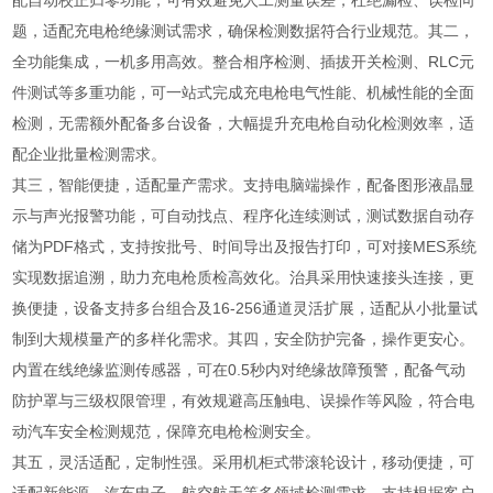
配自动校正归零功能，可有效避免人工测量误差，杜绝漏检、误检问
题，适配充电枪绝缘测试需求，确保检测数据符合行业规范。其二，
全功能集成，一机多用高效。整合相序检测、插拔开关检测、RLC元
件测试等多重功能，可一站式完成充电枪电气性能、机械性能的全面
检测，无需额外配备多台设备，大幅提升充电枪自动化检测效率，适
配企业批量检测需求。
其三，智能便捷，适配量产需求。支持电脑端操作，配备图形液晶显
示与声光报警功能，可自动找点、程序化连续测试，测试数据自动存
储为PDF格式，支持按批号、时间导出及报告打印，可对接MES系统
实现数据追溯，助力充电枪质检高效化。治具采用快速接头连接，更
换便捷，设备支持多台组合及16-256通道灵活扩展，适配从小批量试
制到大规模量产的多样化需求。其四，安全防护完备，操作更安心。
内置在线绝缘监测传感器，可在0.5秒内对绝缘故障预警，配备气动
防护罩与三级权限管理，有效规避高压触电、误操作等风险，符合电
动汽车安全检测规范，保障充电枪检测安全。
其五，灵活适配，定制性强。采用机柜式带滚轮设计，移动便捷，可