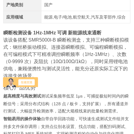
产地类别
国产
应用领域
能源,电子/电池,航空航天,汽车及零部件,综合
瞬断检测设备 1Hz-1MHz 可调 新能源线束
通断
该设备搭配 SMR5000I-B 瞬断检测盒，支持三种瞬断模拟模
式：钢丝桥振动模拟、连接器瞬断模拟、可编程瞬断模拟，
在可编程模式下可精准调控瞬断频率（1Hz-1MHz）、次数
（0-9999 次）及阻抗（10Ω/100Ω/1kΩ），同时采用锂电池
供电，兼顾便携性与测试灵活性，能充分还原实际工况下的
连接失效场景。
核心产品优势
超高精度与高效测试
测试采集频率低至 1μs，可捕捉极短时间内的瞬
断信号；采用分布式结构（128 点 / 板卡，支持扩展），所有通道并
行测试，大幅提升检测效率，适配大规模线束的批量检测需求。
智能易用的操作体验
自带自学回路功能，可快速生成测试文件组并支
持多文件保存调用；支持点位别名设置、找点功能，搭配扫码测试、
标签打印及 MES 系统对接，实现检测流程的自动化与信息化管理，