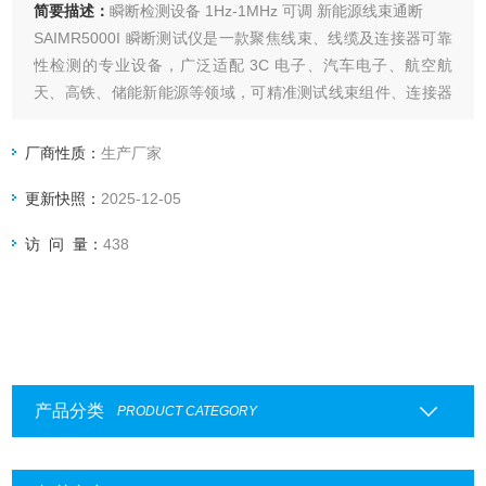
简要描述：
瞬断检测设备 1Hz-1MHz 可调 新能源线束通断
SAIMR5000I 瞬断测试仪是一款聚焦线束、线缆及连接器可靠
性检测的专业设备，广泛适配 3C 电子、汽车电子、航空航
天、高铁、储能新能源等领域，可精准测试线束组件、连接器
对插件、新能源线束等产品的瞬断故障，是线末线路自动化生
产中的核心检测工具。
厂商性质：
生产厂家
更新快照：
2025-12-05
访 问 量：
438
产品分类
PRODUCT CATEGORY