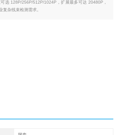
128P/256P/512P/1024P，扩展最多可达 20480P，
行业复杂线束检测需求。
国产