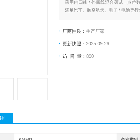
采用内四线 / 外四线混合测试，点位数可选 
满足汽车、航空航天、电子 / 电池等
厂商性质：
生产厂家
更新快照：
2025-09-26
访 问 量：
890
绍
SAIMR
产地类别