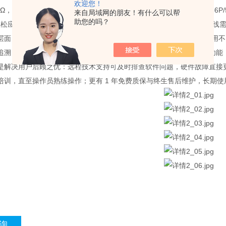
欢迎您！
0mΩ，LCR 测试误差仅 ±2%，确保数据可靠；标准点位数提供 128P/256P
来自局域网的朋友！有什么可以帮
助您的吗？
P，轻松应对汽车、航空航天等领域多节点复杂线束检测，适配不同规模产线
层面，*软件系统降低使用门槛：支持项目管理、网段管理，可快速调用
追溯；三级用户权限设计保障操作安全，搭配系统自检、找点等辅助功能
是解决用户后顾之忧：远程技术支持可及时排查软件问题，硬件故障直接
培训，直至操作员熟练操作；更有 1 年免费质保与终生售后维护，长期
询