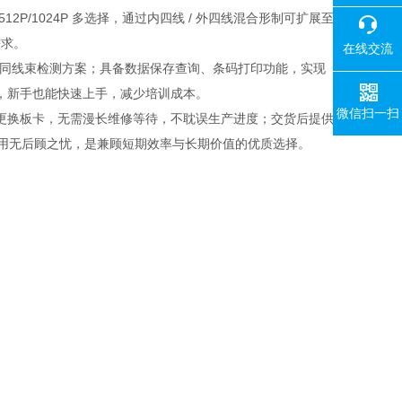
/512P/1024P 多选择，通过内四线 / 外四线混合形制可扩展至
需求。
在线交流
不同线束检测方案；具备数据保存查询、条码打印功能，实现
，新手也能快速上手，减少培训成本。
微信扫一扫
更换板卡，无需漫长维修等待，不耽误生产进度；交货后提供
使用无后顾之忧，是兼顾短期效率与长期价值的优质选择。