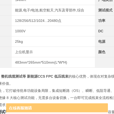
能源,电子/电池,航空航天,汽车及零部件,综合
测试模式
128/256/512/1024...20480点
功率
1000V
DC
25kg
电源
上位机显示
颜色
483mm*265mm*510mm(L*W*H)
0
整机线缆测试等 新能源CCS FPC 低压线束
的核心优势，体现在对复杂
著价值。
上，它打破传统单功能设备局限，集成短断路（OS）、瞬断、低阻导通、直流电
绝缘 8 大核心测试功能，无需多台设备切换，一台即可完成线束全流程
需求。
试等 新能源CCS FPC 低压线束
技术实力
上，其测试精度与点数容量：