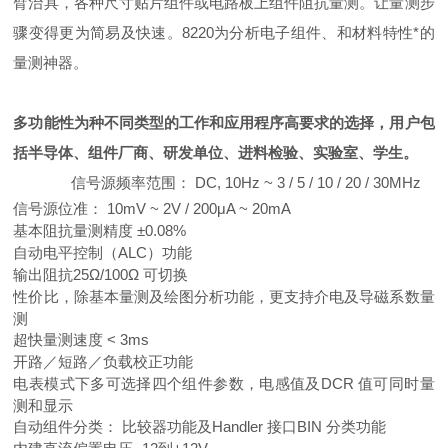
臂治具，各种尺寸贴片组件或电路板上组件阻抗量测。让量测步
骤变得更为简易及快速。8220为分析电子组件、和材料特性*的
量测神器。
多功能性为种不同类型的工作和应用程序高要求的选择，用户包
括半导体、组件厂商、研发单位、进料检验、实验室、学生。
信号源频率范围： DC, 10Hz ~ 3 / 5 / 10 / 20 / 30MHz
信号源位准： 10mV ~ 2V / 200μA ~ 20mA
基本阻抗量测精度 ±0.08%
自动电平控制（ALC
）功能
输出阻抗25Ω/100Ω
可切换
性价比，除基本量测及绘图分析功能，更支持介电及导磁系数量
测
超快量测速度 < 3ms
开路／短路／负载校正功能
电表模式下多可选择四个组件参数，电感值及DCR
值可同时量
测和显示
自动组件分类： 比较器功能及Handler
接口BIN 分类功能