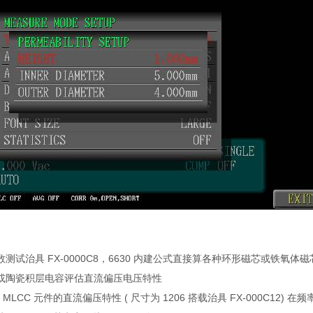
测试治具 FX-0000C8，6630 内建公式直接算各种环形磁芯或铁氧体磁芯
或陶瓷积层电容评估直流偏压电压特性
型 MLCC 元件的直流偏压特性 ( 尺寸为 1206 搭载治具 FX-000C12) 在