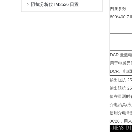
阻抗分析仪 IM3536 日置
四显参数
800*40
DCR 量测
用于电感元件
DCR。电感
输出阻抗 25
输出阻抗 2
值在量测时有可
介电治具/
使用介电常数
0C20，