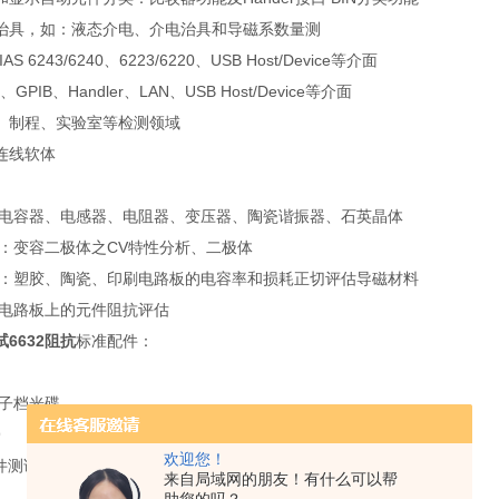
治具，如：液态介电、介电治具和导磁系数量测
AS 6243/6240、6223/6220、USB Host/Device等介面
、GPIB、Handler、LAN、USB Host/Device等介面
、制程、实验室等检测领域
连线软体
：电容器、电感器、电阻器、变压器、陶瓷谐振器、石英晶体
件：变容二极体之CV特性分析、二极体
料：塑胶、陶瓷、印刷电路板的电容率和损耗正切评估导磁材料
：电路板上的元件阻抗评估
6632阻抗
标准配件：
电子档光碟
9
欢迎您！
元件测试治具
来自局域网的朋友！有什么可以帮