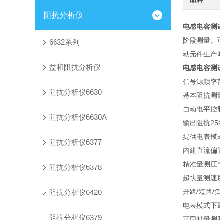
阻抗分析仪
电感电容测试
阶段测量。可
6632系列
动元件生产
益和阻抗分析仪
电感电容测试
信号源频率范围：
阻抗分析仪6630
基本阻抗测量
自动电平控
阻抗分析仪6630A
输出阻抗25Ω
提供电表模
阻抗分析仪6377
内建直流偏置
精准量测压
阻抗分析仪6378
超快量测速度
开路/短路/
阻抗分析仪6420
电表模式下
阻抗分析仪6379
可同时量测和