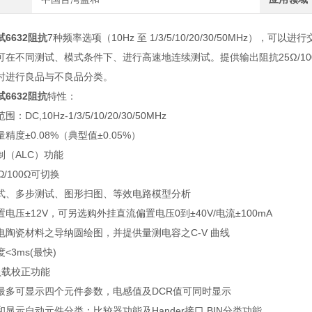
6632阻抗
7种频率选项（10Hz 至 1/3/5/10/20/30/50MHz
在不同测试、模式条件下、进行高速地连续测试。提供输出阻抗25Ω/100
时进行良品与不良品分类。
6632阻抗
特性：
DC,10Hz-1/3/5/10/20/30/50MHz
精度±0.08%（典型值±0.05%）
制（ALC）功能
/100Ω可切换
式、多步测试、图形扫图、等效电路模型分析
电压±12V，可另选购外挂直流偏置电压0到±40V/电流±100mA
电陶瓷材料之导纳圆绘图，并提供量测电容之C-V 曲线
<3ms(最快)
负载校正功能
最多可显示四个元件参数，电感值及DCR值可同时显示
显示自动元件分类：比较器功能及Hander接口 BIN分类功能