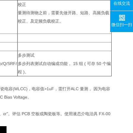
在线交流
校正
量测待测物之前，需要先做开路、短路、高频负载
校正、及定频负载校正。
微信扫一扫
多步测试
/SRF/
多步列表测试自动编成功能， 15 组 ( 可存 50 个编
程 )。
瓷电容(MLCC)，电容值>1uF，需打开ALC 量测， 因为电容
as Voltage。
;、εr"。评估 PCB 空板或陶瓷板等。使用液态介电治具 FX-00