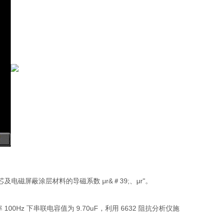
及电磁屏蔽涂层材料的导磁系数 μr&＃39;、μr"。
频率 100Hz 下串联电容值为 9.70uF，利用 6632 阻抗分析仪施