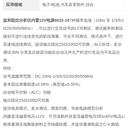
应用领域
电子/电池,汽车及零部件,综合
益和阻抗分析仪内置12V电源6632-10
7种频率选项（10Hz 至 1/3/5/1
0/20/30/50MHz），可以进行交流信号的LCR测试，测试频率和测试
级别可进行连续变化的阶段测量。可在不同测试、模式条件下、进行
高速地连续测试。提供输出阻抗25Ω/100Ω可切换，ALC补偿，多步
测试;BIN 分类及比较器功能在自动元件生产时进行良品与不良品分
类。
特性：
信号源频率范围：DC,10Hz-1/3/5/10/20/30/50MHz
基本阻抗测量精度±0.08%（典型值±0.05%）
自动电平控制（ALC）功能
输出阻抗25Ω/100Ω可切换
提供电表模式、多步测试、图形扫图、等效电路模型分析
内建直流偏置电压±12V，可另选购外挂直流偏置电压0到±40V/电流±10
精准量测压电陶瓷材料之导纳圆绘图，并提供量测电容之C-V 曲线