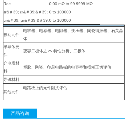
Rdc
0.00 mΩ to 99.9999 MΩ
εr&＃39; εr&＃39;&＃39;
0 to 100000
μr&＃39; μr&＃39;&＃39;
0 to 100000
电容器、电感器、电阻器、变压器、陶瓷谐振器、石英晶
被动元件
体
半导体元
变容二极体之 cv 特性分析、二极体
件
介电质材
塑胶、陶瓷、印刷电路板的电容率和损耗正切评估
料
导磁材料
电路板上的元件阻抗评估
其他元件
产品咨询