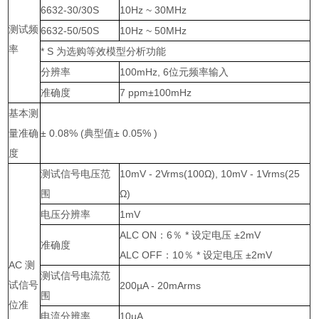
6632-30/30S
10Hz ~ 30MHz
测试频
6632-50/50S
10Hz ~ 50MHz
率
* S 为选购等效模型分析功能
分辨率
100mHz, 6位元频率输入
准确度
7 ppm±100mHz
基本测
量准确
± 0.08% (典型值± 0.05% )
度
测试信号电压范
10mV - 2Vrms(100Ω), 10mV - 1Vrms(25
围
Ω)
电压分辨率
1mV
ALC ON：6％ * 设定电压 ±2mV
准确度
ALC OFF：10％ * 设定电压 ±2mV
AC 测
测试信号电流范
试信号
200µA - 20mArms
围
位准
电流分辨率
10µA