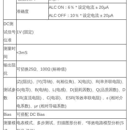
ALC ON：6％ * 设定电流 ± 20µA
准确度
ALC OFF：10％ * 设定电流 ± 20µA
DC测
试信号
1V (固定)
位准
测量时
<3mS
间
输出阻
可切换25Ω、100Ω (标称值)
抗
|Z|(阻抗)、|Y|(导纳)、θ(相位角)、X(电抗)、R(串并联电阻)、
测试参
G(电导)、B(电纳)、L(电感)、D(损耗因数)、Q(品质因数)、D
数
CR(直流电阻) 、C(电容)、 ESR(等效串联电阻) 、ε (相对介
电系数)、μr (相对导磁系数)
Bias
可搭配 DC Bias
测量模
电表模式、多步测试、扫描图形分析、*等效电路模型分析(S