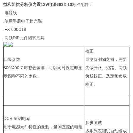
益和阻抗分析仪内置12V电源6632-10
标准配件：
.电源线
.使用手册电子档光碟
.FX-000C19
.高频DIP元件测试治具
校正
四显参数
量测待测物之前，需要
800*400 7 吋彩色萤幕，可以同时设定即显
先做开路、短路、高频
示四种不同的参数。
负载校正、及定频负载
校正。
DCR 量测电感
多步测试
用于电感元件特性的量测，量测直流的电阻
多步列表测试自动编成