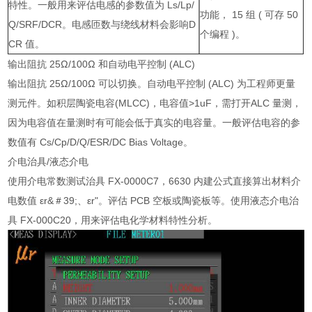
特性。一般用来评估电感的参数值为 Ls/Lp/
功能， 15 组 ( 可存 50
Q/SRF/DCR。电感匝数与绕线材料会影响D
个编程 )。
CR 值。
输出阻抗 25Ω/100Ω 和自动电平控制 (ALC)
输出阻抗 25Ω/100Ω 可以切换。自动电平控制 (ALC) 为工程师更量
测元件。如积层陶瓷电容(MLCC)，电容值>1uF，需打开ALC 量测，
因为电容值在量测时有可能会低于真实的电容量。一般评估电容的参
数值有 Cs/Cp/D/Q/ESR/DC Bias Voltage。
介电治具/液态介电
使用介电常数测试治具 FX-0000C7，6630 内建公式直接算出材料介
电数值 εr&＃39;、εr"。评估 PCB 空板或陶瓷板等。使用液态介电治
具 FX-000C20，用来评估电化学材料特性分析。