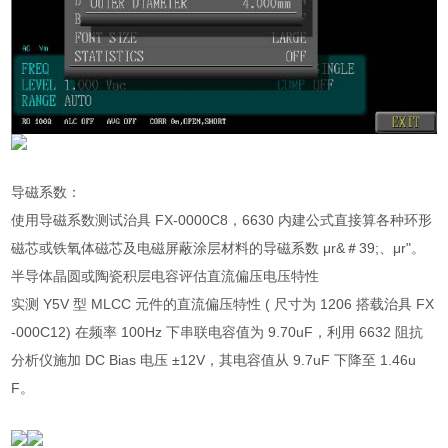
导磁系数：
使用导磁系数测试治具 FX-0000C8，6630 内建公式直接算各种环形
磁芯或铁氧体磁芯及电磁屏蔽涂层材料的导磁系数 μr&＃39;、μr"。
半导体晶圆或陶瓷积层电容评估直流偏压电压特性
实测 Y5V 型 MLCC 元件的直流偏压特性 ( 尺寸为 1206 搭载治具 FX
-000C12) 在频率 100Hz 下串联电容值为 9.70uF，利用 6632 阻抗
分析仪施加 DC Bias 电压 ±12V，其电容值从 9.7uF 下降至 1.46u
F。