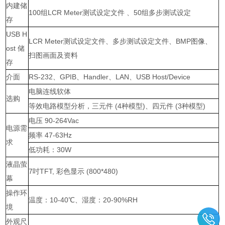
内建储
100组LCR Meter测试设定文件 、50组多步测试设定
存
USB H
LCR Meter测试设定文件、多步测试设定文件、BMP图像、
ost 储
扫图画面及资料
存
介面
RS-232、GPIB、Handler、LAN、USB Host/Device
电脑连线软体
选购
等效电路模型分析，三元件 (4种模型)、四元件 (3种模型)
电压 90-264Vac
电源需
频率 47-63Hz
求
低功耗：30W
液晶萤
7吋TFT, 彩色显示 (800*480)
幕
操作环
温度：10-40℃、湿度：20-90%RH
境
外观尺