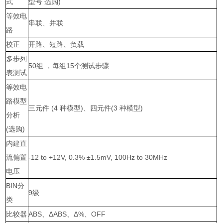
式
型号 选购)
等效电
串联、并联
路
校正
开路、短路、负载
多步列
50组 ，每组15个测试步骤
表测试
等效电
路模型
三元件 (4 种模型)、四元件(3 种模型)
分析
(选购)
内建直
流偏置
-12 to +12V, 0.3% ±1.5mV, 100Hz to 30MHz
电压
BIN分
9级
类
比较器
ABS、ΔABS、Δ%、OFF