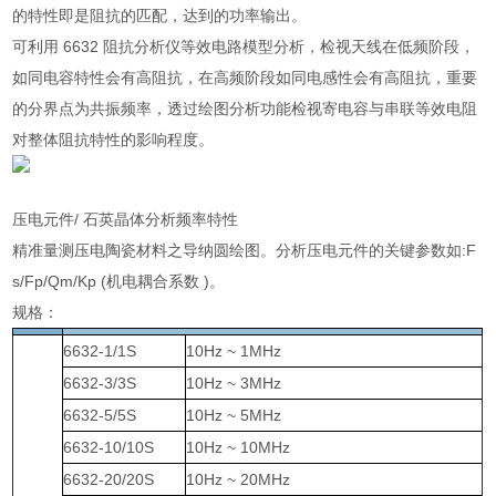
的特性即是阻抗的匹配，达到的功率输出。
可利用 6632 阻抗分析仪等效电路模型分析，检视天线在低频阶段，
如同电容特性会有高阻抗，在高频阶段如同电感性会有高阻抗，重要
的分界点为共振频率，透过绘图分析功能检视寄电容与串联等效电阻
对整体阻抗特性的影响程度。
压电元件/ 石英晶体分析频率特性
精准量测压电陶瓷材料之导纳圆绘图。分析压电元件的关键参数如:F
s/Fp/Qm/Kp (机电耦合系数 )。
规格：
6632-1/1S
10Hz ~ 1MHz
6632-3/3S
10Hz ~ 3MHz
6632-5/5S
10Hz ~ 5MHz
6632-10/10S
10Hz ~ 10MHz
6632-20/20S
10Hz ~ 20MHz