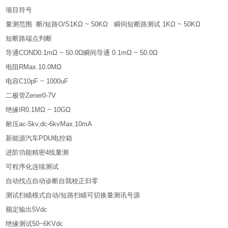
项目符号
量测范围 断/短路O/S1KΩ ~ 50KΩ 瞬间短断路测试 1KΩ ~ 50KΩ
短断路端点判断
导通COND0.1mΩ ~ 50.0Ω瞬间导通 0.1mΩ ~ 50.0Ω
电阻RMax.10.0MΩ
电容C10pF ~ 1000uF
二极管Zener0-7V
绝缘IR0.1MΩ ~ 10GΩ
耐压ac-5kv,dc-6kvMax.10mA
新能源汽车PDU电控箱
进阶功能精密4线量测
可程序化连续测试
自动找点自动诊断自我校正归零
测试扫瞄模式自动/短路扫瞄可切换量测讯号源
额定输出5Vdc
绝缘测试50~6KVdc