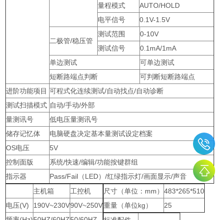
量程模式
AUTO/HOLD
电平信号
0.1V-1.5V
测试范围
0-10V
二极管/稳压管
测试信号
0.1mA/1mA
单边测试
可单边测试
短断路端点判断
可判断短断路端点
进阶功能项目
可程式化连续测试/自动找点/自动诊断
测试扫描模式
自动/手动/外部
量测讯号
低电压量测讯号
储存记忆体
电脑硬盘决定基本量测试设定档案
OS电压
5V
控制面版
系统/快速/编辑/功能按键群组
指示器
Pass/Fail（LED）/红绿指示灯/画面显示/声音
主机箱
工控机
尺寸（单位：mm）
483*265*510
电压(V)
190V~230V
90V~250V
重量（单位kg）
25
频率(Hz)
50HZ/60HZ
50/60HZ