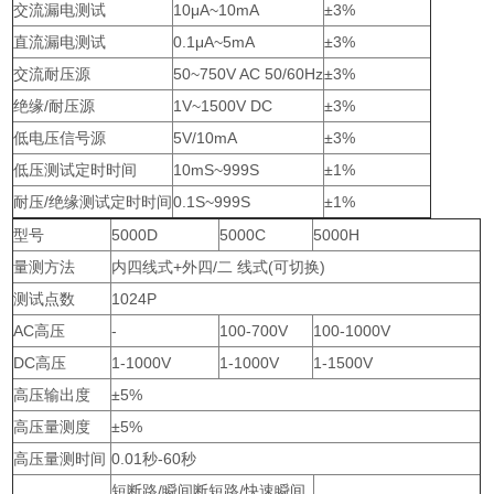
交流漏电测试
10μA~10mA
±3%
直流漏电测试
0.1μA~5mA
±3%
交流耐压源
50~750V AC 50/60Hz
±3%
绝缘/耐压源
1V~1500V DC
±3%
低电压信号源
5V/10mA
±3%
低压测试定时时间
10mS~999S
±1%
耐压/绝缘测试定时时间
0.1S~999S
±1%
型号
5000D
5000C
5000H
量测方法
内四线式+外四/二 线式(可切换)
测试点数
1024P
AC高压
-
100-700V
100-1000V
DC高压
1-1000V
1-1000V
1-1500V
高压输出度
±5%
高压量测度
±5%
高压量测时间
0.01秒-60秒
短断路/瞬间断短路/快速瞬间