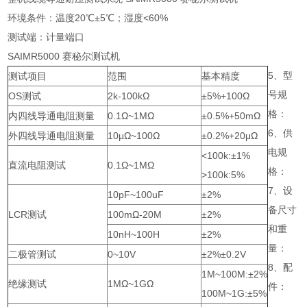
环境条件：温度20℃±5℃；湿度<60%
测试端：计量端口
SAIMR5000 赛秘尔测试机
5、型
测试项目
范围
基本精度
号规
OS测试
2k-100kΩ
±5%+100Ω
格：
内四线导通电阻测量
0.1Ω~1MΩ
±0.5%+50mΩ
6、供
外四线导通电阻测量
10μΩ~100Ω
±0.2%+20μΩ
电规
<100k:±1%
直流电阻测试
0.1Ω~1MΩ
格：
>100k:5%
7、设
10pF~100uF
±2%
备尺寸
LCR测试
100mΩ-20M
±2%
和重
10nH~100H
±2%
量：
二极管测试
0~10V
±2%±0.2V
8、配
1M~100M:±2%
绝缘测试
1MΩ~1GΩ
件：
100M~1G:±5%