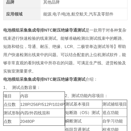
品牌
其他品牌
应用领域
能源,电子/电池,航空航天,汽车及零部件
电池模组采集集成母排NTC耐压绝缘导通测试
是一款用于对各种复杂
线束进行快速检验的线束测试。能够准确检测出测试线束中的断路、
短路和错位，导通、耐压、绝缘、LCR、二极管单边测试等等】帮助
用户快速检测出线束中的问题。可以结合配套的上位机测试软件，能
够非常直观的看到线束中所存在的问题。可满足生产线、进货检验及
实验室测量要求。
电池模组采集集成母排NTC耐压绝缘导通测试
介绍：
1、 测试点数容量：
2、测试功能内容项目：
项目
内容
测试基本项目
测试辅组项目
点位数
128P/256P/512P/1024P
短断路（OS）测试
巡点功能
测试形制
内四/外四线混和
瞬断测试
自学习功能
点数
20480P
低阻导通测试
校准功能