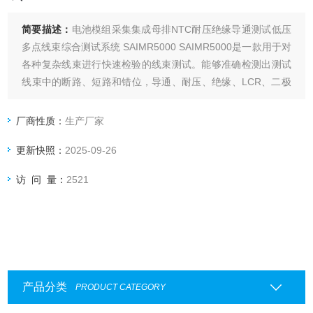
简要描述：
电池模组采集集成母排NTC耐压绝缘导通测试低压
多点线束综合测试系统 SAIMR5000 SAIMR5000是一款用于对
各种复杂线束进行快速检验的线束测试。能够准确检测出测试
线束中的断路、短路和错位，导通、耐压、绝缘、LCR、二极
管单边测试等等】帮助用户快速检测出线束中的问题。可以结
合配套的上位机测试软件，能够非常直观的看到线束中所存在
厂商性质：
生产厂家
的问题。可满足生产线、进货检验及实验室测量要求。
更新快照：
2025-09-26
访 问 量：
2521
产品分类
PRODUCT CATEGORY