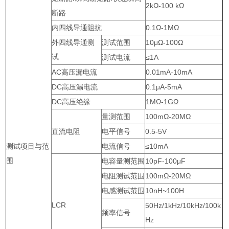
2kΩ-100 kΩ
断路
内四线导通阻抗
0.1Ω-1MΩ
外四线导通测
测试范围
10μΩ-100Ω
试
测试电流
≤1A
AC高压漏电流
0.01mA-10mA
DC高压漏电流
0.1μA-5mA
DC高压绝缘
1MΩ-1GΩ
量测范围
100mΩ-20MΩ
直流电阻
电平信号
0.5-5V
测试项目与范
电流信号
≤10mA
围
电容量测范围
10pF-100μF
电阻测试范围
100mΩ-20MΩ
电感测试范围
10nH~100H
LCR
50Hz/1kHz/10kHz/100k
频率信号
Hz