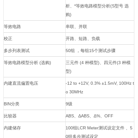
析、*等效电路模型分析(S型号 选
购)
等效电路
串联、并联
校正
开路、短路、负载
多步列表测试
50组 ，每组15个测试步骤
等效电路模型分析 (选购)
三元件 (4 种模型)、四元件(3 种模
型)
内建直流偏置电压
-12 to +12V, 0.3% ±1.5mV, 100Hz t
o 30MHz
BIN分类
9级
比较器
ABS、ΔABS、Δ%、OFF
内建储存
100组LCR Meter测试设定文件 、5
0组多步测试设定