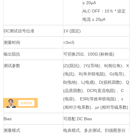
± 20µA
ALC OFF：10％ * 设定
电流 ± 20µA
DC测试信号位准
1V (固定)
测量时间
<3mS
输出阻抗
可切换25Ω、100Ω (标称值)
测试参数
|Z|(阻抗)、|Y|(导纳)、θ(相位角)、X
(电抗)、R(串并联电阻)、G(电导)、
B(电纳)、L(电感)、D(损耗因数)、Q
(品质因数)、DCR(直流电阻) 、C
(电容)、 ESR(等效串联电阻) 、ε
(相对介电系数)、μr (相对导磁系数)
Bias
可搭配 DC Bias
测量模式
电表模式、多步测试、扫描图形分