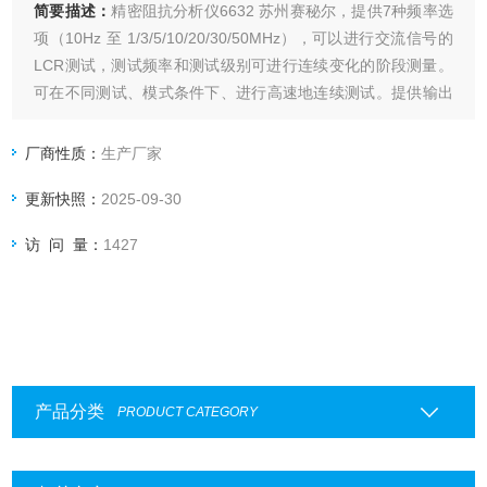
简要描述：
精密阻抗分析仪6632 苏州赛秘尔，提供7种频率选
项（10Hz 至 1/3/5/10/20/30/50MHz），可以进行交流信号的
LCR测试，测试频率和测试级别可进行连续变化的阶段测量。
可在不同测试、模式条件下、进行高速地连续测试。提供输出
阻抗25Ω/100Ω可切换，ALC补偿，多步测试;BIN 分类及比较
器功能在自动元件生产时进行良品与不良品分类。
厂商性质：
生产厂家
更新快照：
2025-09-30
访 问 量：
1427
产品分类
PRODUCT CATEGORY