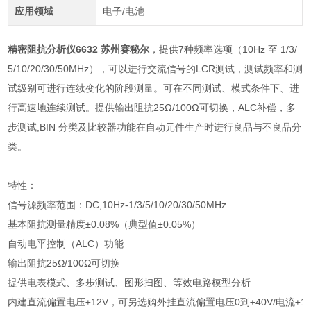
应用领域
电子/电池
精密阻抗分析仪6632 苏州赛秘尔
，提供7种频率选项（10Hz 至 1/3/
5/10/20/30/50MHz），可以进行交流信号的LCR测试，测试频率和测
试级别可进行连续变化的阶段测量。可在不同测试、模式条件下、进
行高速地连续测试。提供输出阻抗25Ω/100Ω可切换，ALC补偿，多
步测试;BIN 分类及比较器功能在自动元件生产时进行良品与不良品分
类。
特性：
信号源频率范围：DC,10Hz-1/3/5/10/20/30/50MHz
基本阻抗测量精度±0.08%（典型值±0.05%）
自动电平控制（ALC）功能
输出阻抗25Ω/100Ω可切换
提供电表模式、多步测试、图形扫图、等效电路模型分析
内建直流偏置电压±12V，可另选购外挂直流偏置电压0到±40V/电流±10