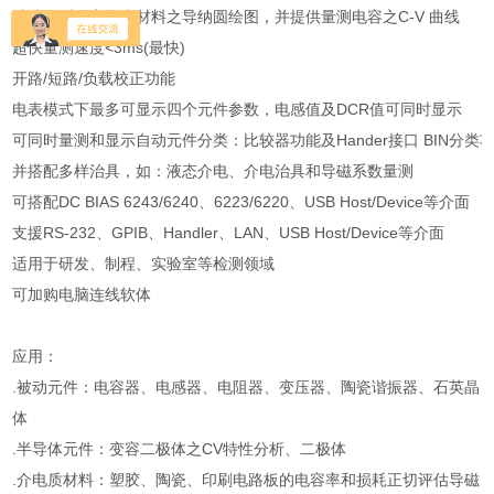
精准量测压电陶瓷材料之导纳圆绘图，并提供量测电容之C-V 曲线
超快量测速度<3ms(最快)
开路/短路/负载校正功能
电表模式下最多可显示四个元件参数，电感值及DCR值可同时显示
可同时量测和显示自动元件分类：比较器功能及Hander接口 BIN分类
并搭配多样治具，如：液态介电、介电治具和导磁系数量测
可搭配DC BIAS 6243/6240、6223/6220、USB Host/Device等介面
支援RS-232、GPIB、Handler、LAN、USB Host/Device等介面
适用于研发、制程、实验室等检测领域
可加购电脑连线软体
应用：
.被动元件：电容器、电感器、电阻器、变压器、陶瓷谐振器、石英晶
体
.半导体元件：变容二极体之CV特性分析、二极体
.介电质材料：塑胶、陶瓷、印刷电路板的电容率和损耗正切评估导磁