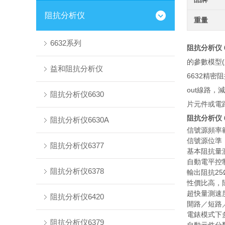
阻抗分析仪
重量
6632系列
阻抗分析仪 6
的參數模型(
益和阻抗分析仪
6632精
out線路
阻抗分析仪6630
片元件或電
阻抗分析仪 6
阻抗分析仪6630A
信號源頻率範圍： 
信號源位準： 1
阻抗分析仪6377
基本阻抗量測
自動電平控
阻抗分析仪6378
輸出阻抗25Ω
性價比高，
超快量測速度
阻抗分析仪6420
開路／短路
電錶模式下
阻抗分析仪6379