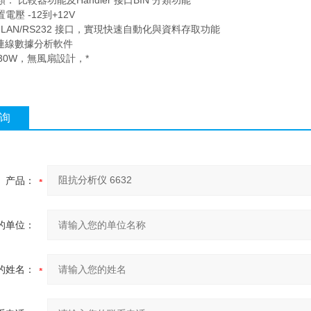
： 比較器功能及Handler 接口BIN 分類功能
壓 -12到+12V
IB/ LAN/RS232 接口，實現快速自動化與資料存取功能
 連線數據分析軟件
 30W，無風扇設計，*
询
产品：
的单位：
的姓名：