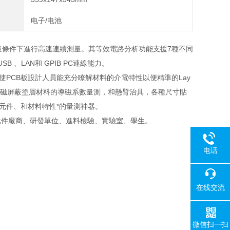
电子/电池
，可在不同測量條件下進行高速連續測量。其等效電路分析功能支援7種不同
 、LAN和 GPIB PC連線能力。
使PCB板設計人員能充分瞭解材料的介電特性以便精準的Lay
電磁屏蔽塗層材料的導磁系數量測，和懸臂治具，各種尺寸貼
元件、和材料特性*的量測神器。
元件廠商、研發單位、進料檢驗、實驗室、學生。
电话
在线交流
微信扫一扫