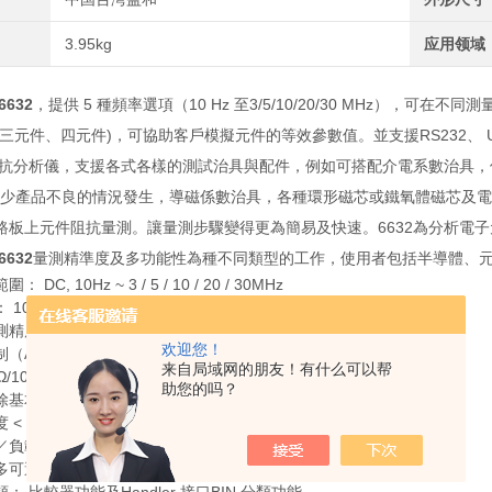
3.95kg
应用领域
632
，提供 5 種頻率選項（10 Hz 至3/5/10/20/30 MHz）
三元件、四元件)，可協助客戶模擬元件的等效參數值。並支援RS232、 USB
密阻抗分析儀，支援各式各樣的測試治具與配件，例如可搭配介電系數治具，
，減少產品不良的情況發生，導磁係數治具，各種環形磁芯或鐵氧體磁芯及
路板上元件阻抗量測。讓量測步驟變得更為簡易及快速。6632為分析電子
632
量測精準度及多功能性為種不同類型的工作，使用者包括半導體、
DC, 10Hz ~ 3 / 5 / 10 / 20 / 30MHz
0mV ~ 2V / 200μA ~ 20mA
精度 ±0.08%
欢迎您！
制（ALC）功能
来自局域网的朋友！有什么可以帮
/100Ω 可切換
助您的吗？
除基本量測及掃圖分析功能及等效電路功能
 < 3ms（快）
／負載校正功能
多可選擇四個元件參數，電感值及DCR 值可同時量測和顯示