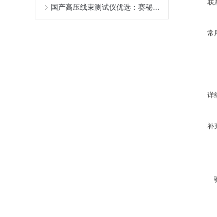
联
国产高压线束测试仪优选：赛秘尔，以技术实力赋能工业检测升级
常
详
补