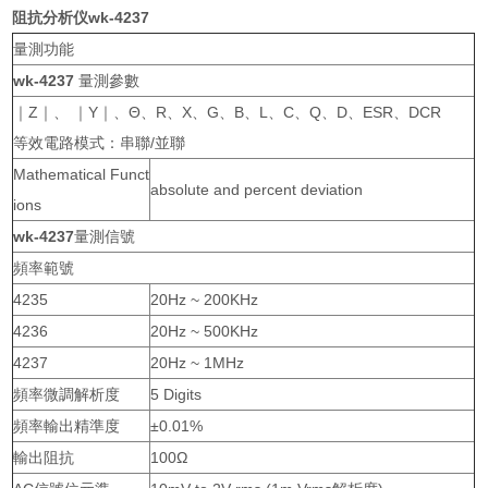
阻抗分析仪
wk-4237
量測功能
wk-4237
量測參數
｜Z｜、 ｜Y｜、Θ、R、X、G、B、L、C、Q、D、ESR、DCR
等效電路模式：串聯/並聯
Mathematical Funct
absolute and percent deviation
ions
wk-4237
量測信號
頻率範號
4235
20Hz ~ 200KHz
4236
20Hz ~ 500KHz
4237
20Hz ~ 1MHz
頻率微調解析度
5 Digits
頻率輸出精準度
±0.01%
輸出阻抗
100Ω