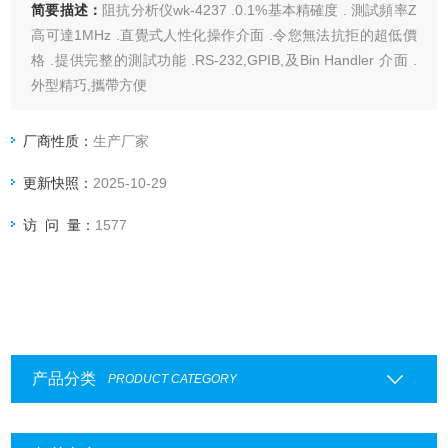
简要描述：
阻抗分析仪wk-4237 .0.1%基本精確度 . 測試頻率Z
高可達1MHz .直覺式人性化操作介面 .令您無法抗拒的超低價
格 .提供完整的測試功能 .RS-232,GPIB,及Bin Handler 介面 .
外型精巧,攜帶方便
厂商性质：
生产厂家
更新快照：
2025-10-29
访 问 量：
1577
产品分类
PRODUCT CATEGORY