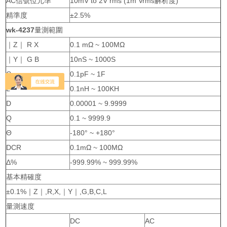
AC信號位元準
10mV to 2V rms (1m Vrms解析度)
精準度
±2.5%
wk-4237
量測範圍
｜Z｜ R X
0.1 mΩ ~ 100MΩ
｜Y｜ G B
10nS ~ 1000S
C
0.1pF ~ 1F
L
0.1nH ~ 100KH
D
0.00001 ~ 9.9999
Q
0.1 ~ 9999.9
Θ
-180° ~ +180°
DCR
0.1mΩ ~ 100MΩ
Δ%
-999.99% ~ 999.99%
基本精確度
±0.1%｜Z｜,R,X,｜Y｜,G,B,C,L
量測速度
DC
AC