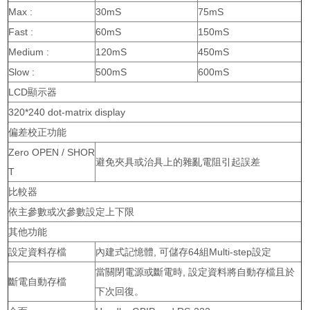
Max :
30mS
75mS
Fast :
60mS
150mS
Medium :
120mS
450mS
Slow :
500mS
600mS
LCD顯示器
320*240 dot-matrix display
偏差校正功能
Zero OPEN / SHOR
避免夾具或治具上的雜亂電阻引起誤差
T
比較器
依主參數或次參數設定上下限
其他功能
設定資料存檔
內建式記憶體, 可儲存64組Multi-step設定
當關閉電源或斷電時, 設定資料將自動存檔且於
斷電自動存檔
下次回復。