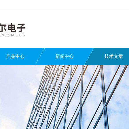
产品中心
新闻中心
技术文章