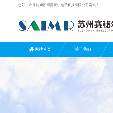
您好！欢迎访问苏州赛秘尔电子科技有限公司网站！
网站首页
关于我们