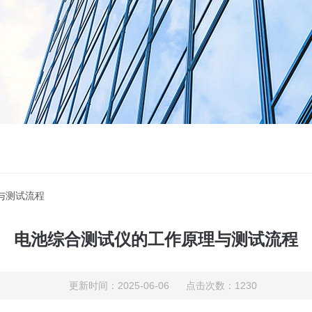
与测试流程
电池综合测试仪的工作原理与测试流程
更新时间：2025-06-06 点击次数：1230