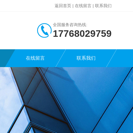
返回首页
|
在线留言
|
联系我们
全国服务咨询热线:
17768029759
在线留言
联系我们