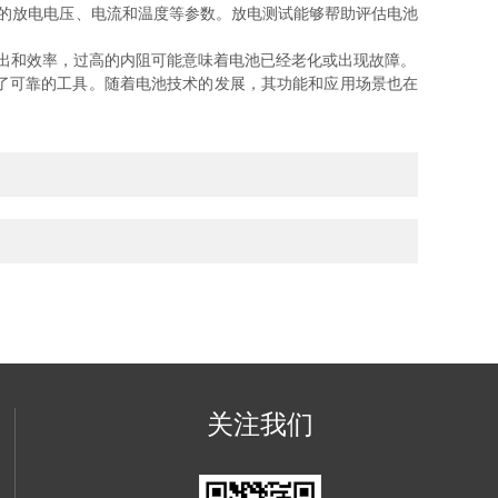
的放电电压、电流和温度等参数。放电测试能够帮助评估电池
出和效率，过高的内阻可能意味着电池已经老化或出现故障。
了可靠的工具。随着电池技术的发展，其功能和应用场景也在
关注我们