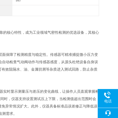
定可靠的核心特性，成为工业领域气密性检测的优选设备，其核心
层面保障了检测精度与稳定性。传感器可精准捕捉微小压力变
会自动检查气动阀动作与传感器感度，从源头杜绝设备自身误
，可有效阻隔水、油、金属切屑等杂质进入测试回路，防止杂质
，仪器实时显示测量压与差压的变化曲线，让操作人员直观掌握检
算。同时，仪器支持设置测试压上下限，当检测值超出范围时会
电话
警，避免异常情况扩大。此外，仪器具备标准品误差修正与降低误
检测需求。