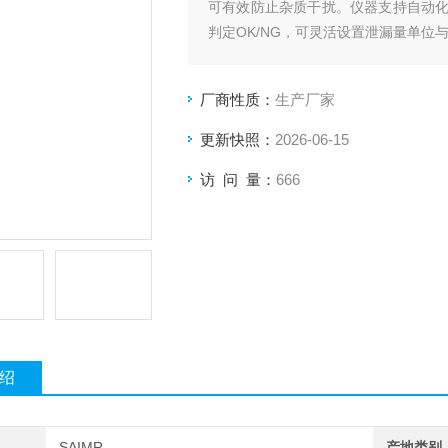
可有效防止杂质干扰。仪器支持自动
判定OK/NG，可灵活设置泄漏量单位与
数据自动存储并支持USB导出，适配
厂商性质：
生产厂家
更新快照：
2026-06-15
访 问 量：
666
绍
SAIMR
产地类别