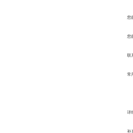
您
您
联
常
详
补