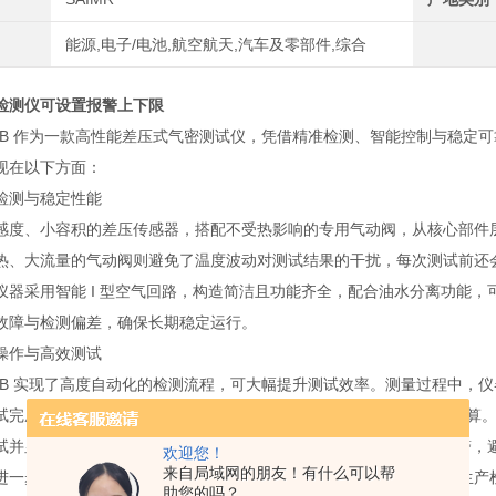
能源,电子/电池,航空航天,汽车及零部件,综合
检测仪可设置报警上下限
3115B 作为一款高性能差压式气密测试仪，凭借精准检测、智能控制与稳
现在以下方面：
检测与稳定性能
感度、小容积的差压传感器，搭配不受热影响的专用气动阀，从核心部件
热、大流量的气动阀则避免了温度波动对测试结果的干扰，每次测试前还
仪器采用智能 I 型空气回路，构造简洁且功能齐全，配合油水分离功能
故障与检测偏差，确保长期稳定运行。
操作与高效测试
3115B 实现了高度自动化的检测流程，可大幅提升测试效率。测量过程中
试完成后自动计算泄漏量，并根据预设标准判定 OK/NG，无需人工核
试并显示 NG；针对大漏场景，差压超过 2200Pa 时也会立即停机报
欢迎您！
来自局域网的朋友！有什么可以帮
进一步提升检测准确性，同时缩短测试时间，适配多品种、小批量的生产
助您的吗？