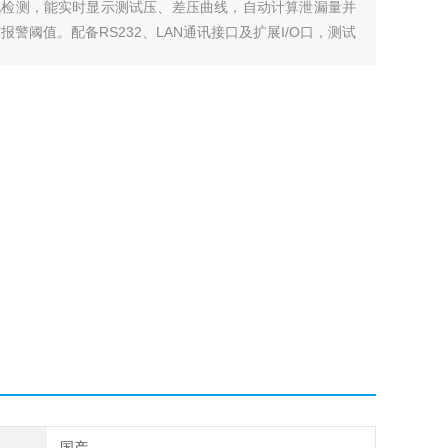
化检测，能实时显示测试压、差压曲线，自动计算泄漏量并
报警阈值。配备RS232、LAN通讯接口及扩展I/O口，测试
多行业部件的气密性检测需求
国产