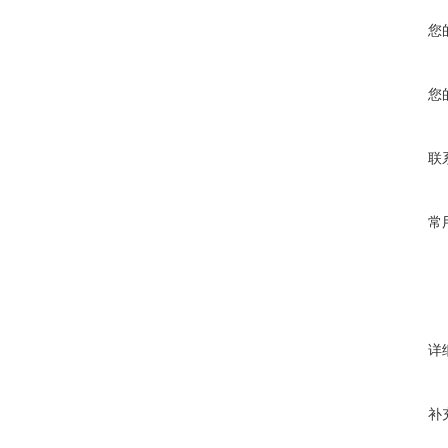
您
您
联
常
详
补