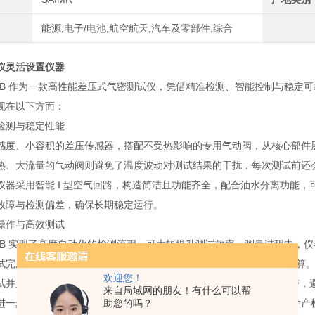
能源,电子/电池,航空航天,汽车及零部件,综合
仪灵活设置仪器
3115B 作为一款高性能差压式气密测试仪，凭借精准检测、智能控制与稳
现在以下方面：
检测与稳定性能
感度、小容积的差压传感器，搭配不受热影响的专用气动阀，从核心部件
热、大流量的气动阀则避免了温度波动对测试结果的干扰，每次测试前还
仪器采用智能 I 型空气回路，构造简洁且功能齐全，配合油水分离功能
故障与检测偏差，确保长期稳定运行。
操作与高效测试
3115B 实现了高度自动化的检测流程，可大幅提升测试效率。测量过程中
试完成后自动计算泄漏量，并根据预设标准判定 OK/NG，无需人工核
欢迎您！
试并显示 NG；针对大漏场景，差压超过 2200Pa 时也会立即停机报
来自局域网的朋友！有什么可以帮
助您的吗？
进一步提升检测准确性，同时缩短测试时间，适配多品种、小批量的生产