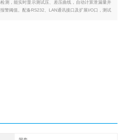
化检测，能实时显示测试压、差压曲线，自动计算泄漏量并
报警阈值。配备RS232、LAN通讯接口及扩展I/O口，测试
多行业部件的气密性检测需求
国产