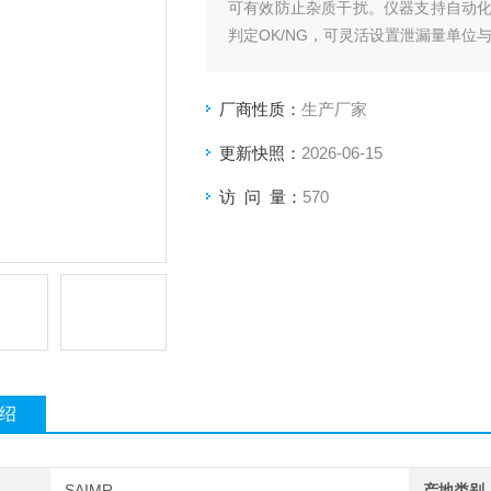
可有效防止杂质干扰。仪器支持自动
判定OK/NG，可灵活设置泄漏量单位与
数据自动存储并支持USB导出，适配
厂商性质：
生产厂家
更新快照：
2026-06-15
访 问 量：
570
绍
SAIMR
产地类别