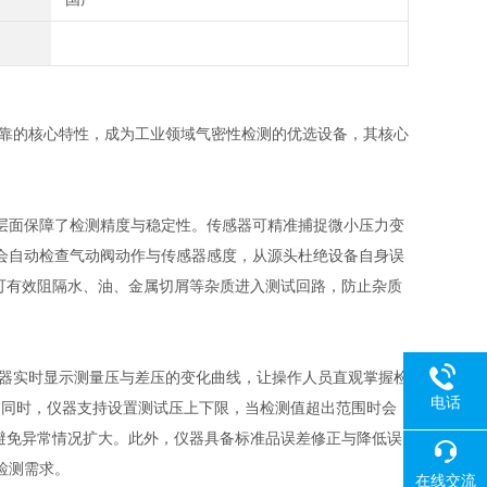
定可靠的核心特性，成为工业领域气密性检测的优选设备，其核心
层面保障了检测精度与稳定性。传感器可精准捕捉微小压力变
会自动检查气动阀动作与传感器感度，从源头杜绝设备自身误
，可有效阻隔水、油、金属切屑等杂质进入测试回路，防止杂质
，仪器实时显示测量压与差压的变化曲线，让操作人员直观掌握检
电话
算。同时，仪器支持设置测试压上下限，当检测值超出范围时会
警，避免异常情况扩大。此外，仪器具备标准品误差修正与降低误
检测需求。
在线交流