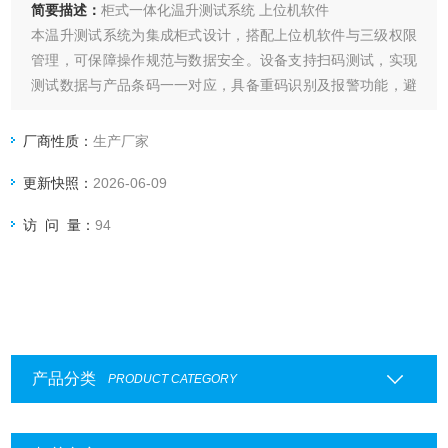
简要描述：
柜式一体化温升测试系统 上位机软件
本温升测试系统为集成柜式设计，搭配上位机软件与三级权限
管理，可保障操作规范与数据安全。设备支持扫码测试，实现
测试数据与产品条码一一对应，具备重码识别及报警功能，避
免数据混淆。
系统可实时采集并记录电压、电流、温度数据，自动计算温
厂商性质：
生产厂家
差，生成直观测试结果。内置MES对接功能，实现产品质量全
更新快照：
2026-06-09
流程追溯。广泛应用于电力电气、新能源汽车、电子电器及航
空航天等领域。
访 问 量：
94
产品分类
PRODUCT CATEGORY