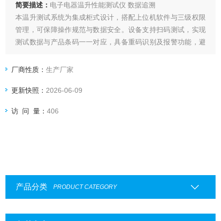
简要描述：
电子电器温升性能测试仪 数据追溯
本温升测试系统为集成柜式设计，搭配上位机软件与三级权限
管理，可保障操作规范与数据安全。设备支持扫码测试，实现
测试数据与产品条码一一对应，具备重码识别及报警功能，避
免数据混淆。
系统可实时采集并记录电压、电流、温度数据，自动计算温
厂商性质：
生产厂家
差，生成直观测试结果。内置MES对接功能，实现产品质量全
更新快照：
2026-06-09
流程追溯。广泛应用于电力电气、新能源汽车、电子电器及航
空航天等领域。
访 问 量：
406
产品分类
PRODUCT CATEGORY