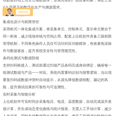
试数据自动上传至云端数据库，形成完整的产品质量档案，满足工业
4.0 背景下的数字化生产与溯源需求。
二、产品优势
集成化设计与权限管控
采用柜式一体化集成方案，将采集单元、控制单元、显示单元整合于
同一柜体，减少现场布线与空间占用。配套上位机软件具备三级权限
管理机制，不同角色操作人员仅可访问对应功能模块，有效避免误操
作与数据篡改，提升系统安全性与管理规范性。
条码化测试与数据防错
支持扫码枪接入，测试前通过扫描产品条码完成身份绑定，确保每一
组测试数据与产品一一对应。系统内置重码识别与报警逻辑，当出现
重复扫码或数据冲突时自动提示，从源头降低数据错配、漏记的风
险，提升测试结果的可靠性与可追溯性。
实时采集与智能分析
上位机软件可实时同步采集电压、电流、温度数据，自动完成温升差
值计算，并生成动态变化曲线与统计报表。无需人工手动计算，减少