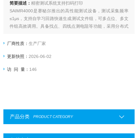
简要描述：
精密测试系统支持扫码打印
SAIMR4000是赛秘尔推出的高性能测试设备，测试采集频率
≤1μs，支持自学习回路快速生成测试文件组，可多点位、多文
件组高效调用。具备找点、四线点测电阻等功能，采用分布式
结构（64点/板卡，可扩展），支持扫码测试、标签打印、
MES对接与数据追溯，三级权限管理保障数据安全。可单机或
厂商性质：
生产厂家
搭配上位机使用，广泛应用于3C、汽车电子、航空航天、新能
更新快照：
2026-06-02
源等领域。
访 问 量：
146
产品分类
PRODUCT CATEGORY