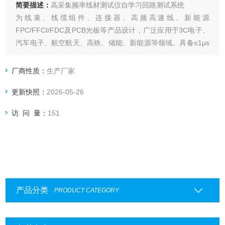
简要描述：
高采集频率线材测试仪自学习回路测试系统
为线束、线缆组件、连接器、高频高速线、新能源
FPC/FFCI/FDC及PCB光板等产品设计，广泛应用于3C电子、
汽车电子、航空航天、高铁、储能、新能源等领域。具备≤1μs
的测试采集频率，支持自学习回路快速生成测试文件组，可实
现找点、四线点测电阻等功能，同时提供扫码测试、标签打
厂商性质：
生产厂家
印、MES对接与数据追溯能力，支持单机或搭配上位机软件使
更新快照：
2026-05-26
用。
访 问 量：
151
产品分类
PRODUCT CATEGORY