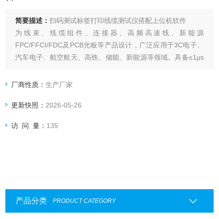
简要描述：
扫码测试标签打印线缆测试仪搭配上位机软件
为线束、线缆组件、连接器、高频高速线、新能源
FPC/FFCI/FDC及PCB光板等产品设计，广泛应用于3C电子、
汽车电子、航空航天、高铁、储能、新能源等领域。具备≤1μs
的测试采集频率，支持自学习回路快速生成测试文件组，可实
现找点、四线点测电阻等功能，同时提供扫码测试、标签打
厂商性质：
生产厂家
印、MES对接与数据追溯能力，支持单机或搭配上位机软件使
更新快照：
2026-05-26
用。
访 问 量：
135
产品分类
PRODUCT CATEGORY