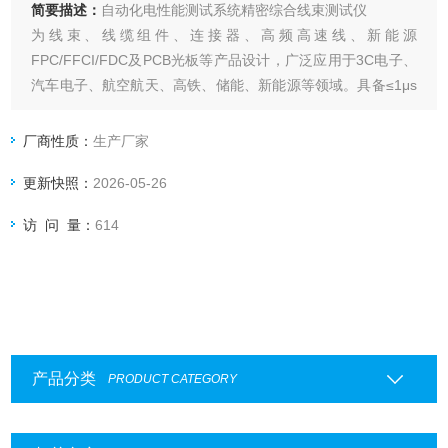
简要描述：
自动化电性能测试系统精密综合线束测试仪
为线束、线缆组件、连接器、高频高速线、新能源
FPC/FFCI/FDC及PCB光板等产品设计，广泛应用于3C电子、
汽车电子、航空航天、高铁、储能、新能源等领域。具备≤1μs
的测试采集频率，支持自学习回路快速生成测试文件组，可实
现找点、四线点测电阻等功能，同时提供扫码测试、标签打
厂商性质：
生产厂家
印、MES对接与数据追溯能力，支持单机或搭配上位机软件使
更新快照：
2026-05-26
用。
访 问 量：
614
产品分类
PRODUCT CATEGORY