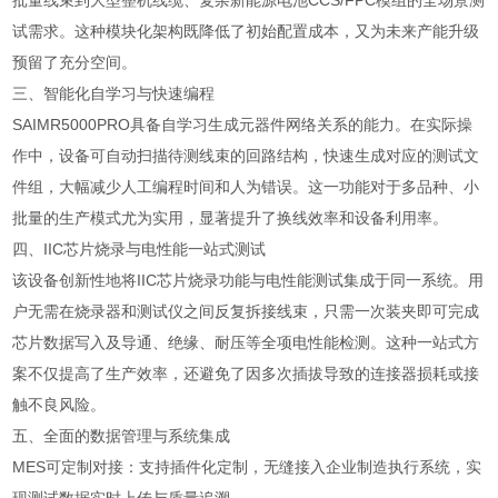
批量线束到大型整机线缆、复杂新能源电池CCS/FPC模组的全场景测
试需求。这种模块化架构既降低了初始配置成本，又为未来产能升级
预留了充分空间。
三、智能化自学习与快速编程
SAIMR5000PRO具备自学习生成元器件网络关系的能力。在实际操
作中，设备可自动扫描待测线束的回路结构，快速生成对应的测试文
件组，大幅减少人工编程时间和人为错误。这一功能对于多品种、小
批量的生产模式尤为实用，显著提升了换线效率和设备利用率。
四、IIC芯片烧录与电性能一站式测试
该设备创新性地将IIC芯片烧录功能与电性能测试集成于同一系统。用
户无需在烧录器和测试仪之间反复拆接线束，只需一次装夹即可完成
芯片数据写入及导通、绝缘、耐压等全项电性能检测。这种一站式方
案不仅提高了生产效率，还避免了因多次插拔导致的连接器损耗或接
触不良风险。
五、全面的数据管理与系统集成
MES可定制对接：支持插件化定制，无缝接入企业制造执行系统，实