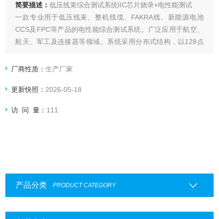
简要描述：
低压线束综合测试系统IIC芯片烧录+电性能测试
一款专业用于低压线束、整机线缆、FAKRA线、新能源电池
CCS及FPC等产品的电性能综合测试系统。广泛应用于航空、
航天、军工及连接器等领域。系统采用分布式结构，以128点
为基本测试卡，串机模式可轻松拓展至20000点以上。设备支
持二线与四线制混测，具备自学习生成元器件网络关系、IIC芯
厂商性质：
生产厂家
片烧录与电性能一站式测试等核心功能
更新快照：
2026-05-18
访 问 量：
111
产品分类
PRODUCT CATEGORY