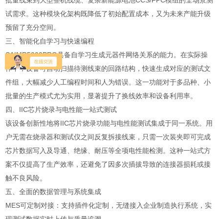
批量线束到大型整机线缆、复杂新能源电池CCS/FPC模组的全场景测
试需求。这种模块化架构既降低了初始配置成本，又为未来产能升级
预留了充分空间。
三、智能化自学习与快速编程
SAIMR5000PRO具备自学习生成元器件网络关系的能力。在实际操
作中，设备可自动扫描待测线束的回路结构，快速生成对应的测试文
件组，大幅减少人工编程时间和人为错误。这一功能对于多品种、小
批量的生产模式尤为实用，显著提升了换线效率和设备利用率。
四、IIC芯片烧录与电性能一站式测试
该设备创新性地将IIC芯片烧录功能与电性能测试集成于同一系统。用
户无需在烧录器和测试仪之间反复拆接线束，只需一次装夹即可完成
芯片数据写入及导通、绝缘、耐压等全项电性能检测。这种一站式方
案不仅提高了生产效率，还避免了因多次插拔导致的连接器损耗或接
触不良风险。
五、全面的数据管理与系统集成
MES可定制对接：支持插件化定制，无缝接入企业制造执行系统，实