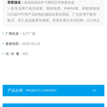
简要描述：
低压线束自学习测试文件快速生成
一款专业用于低压线束、整机线缆、FAKRA线、新能源电池
CCS及FPC等产品的电性能综合测试系统。广泛应用于航空、
航天、军工及连接器等领域。系统采用分布式结构，以128点
为基本测试卡，串机模式可轻松拓展至20000点以上。设备支
持二线与四线制混测，具备自学习生成元器件网络关系、IIC芯
厂商性质：
生产厂家
片烧录与电性能一站式测试等核心功能
更新快照：
2026-05-18
访 问 量：
461
产品分类
PRODUCT CATEGORY