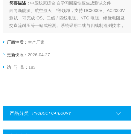
简要描述：
中压线束综合 自学习回路快速生成测试文件
面向新能源、航空航天、*等领域，支持 DC3000V、AC2000V
测试，可完成 OS、二线 / 四线电阻、NTC 电阻、绝缘电阻及
交直流耐压等一站式检测。系统采用二线与四线制混测技术，
绝缘电阻测试上限达50GΩ，四线电阻精度至10μΩ，兼具高精
度与高效率。其分布式结构支持32点/测试卡，串机可扩展至2
厂商性质：
生产厂家
万+点以上，广泛适配电池CCS/FPC、线束连接器
更新快照：
2026-04-27
访 问 量：
183
产品分类
PRODUCT CATEGORY