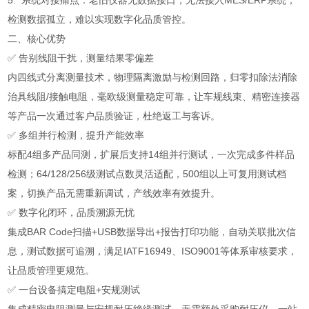
5. 系统对接痛点：老旧仪器无数据接口，无法接入MES/ERP系统，
检测数据孤立，难以实现数字化品质管控。
二、核心优势
✅ 告别线阻干扰，测量结果零偏差
内四线式分离测量技术，物理隔离激励与检测回路，归零扣除法消除
治具线阻/接触电阻，毫欧级测量稳定可靠，让车规线束、精密连接器
等产品一次通过客户品质验证，杜绝返工与客诉。
✅ 多组并行检测，提升产能效率
标配4组多产品同测，扩展后支持14组并行测试，一次完成多件样品
检测；64/128/256级测试点数灵活适配，500组以上可复用测试档
案，切换产品无需重新调试，产线效率有效提升。
✅ 数字化闭环，品质溯源无忧
集成BAR Code扫描+USB数据导出+报告打印功能，自动关联批次信
息，测试数据可追溯，满足IATF16949、ISO9001等体系审核要求，
让品质管理更规范。
✅ 一台设备搞定电阻+安规测试