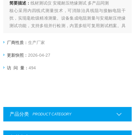
简要描述：
线材测试仪 安规耐压绝缘测试 多产品同测
核心采用内四线式测量技术，可消除治具线阻与接触电阻干
扰，实现毫欧级精准测量。设备集成电阻测量与安规耐压绝缘
测试功能，支持多组并行检测，内置多组可复用测试档案。具
备条码扫描、数据导出与报告打印功能，可无缝对接工业数字
化系统，广泛应用于车规线束、精密连接器等场景，满足
厂商性质：
生产厂家
IATF16949等体系审核要求，助力企业提升产线效率与品质管
更新快照：
2026-04-27
控水平
访 问 量：
494
产品分类
PRODUCT CATEGORY