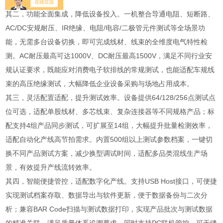
流出。
其二，功能全面集成，降低设备投入。一机整合导通电阻、短断路、
AC/DC安规耐压、IR绝缘、电阻/电容/二极管元件测试等全场景功
能，无需多台设备切换，即可完成线材、线束的全维度电气特性检
测。AC耐压最高可达1000V、DC耐压最高1500V，满足不同行业安
规认证要求，既能应对消费电子软排线的常规测试，也能适配车规线
束的高压绝缘测试，大幅降低企业设备采购与场地占用成本。
其三，灵活配置适配，提升测试效率。设备提供64/128/256点测试点
位可选，适配单股线材、多芯线束、复杂连接器等不同规格产品；标
配支持4组产品同步测试，可扩展至14组，大幅提升批量检测效率，
适配自动化产线高节拍需求。内置500组以上测试参数档案，一键切
换不同产品测试方案，减少换型调试时间，适配多品类混线生产场
景，有效提升产线流转效率。
其四，智能便捷管控，适配数字化产线。支持USB Host接口，可便捷
实现测试档案存取、数据导出与软件更新，便于数据备份与二次分
析；兼容BAR Code扫描与测试数据打印，实现产品批次与测试数据