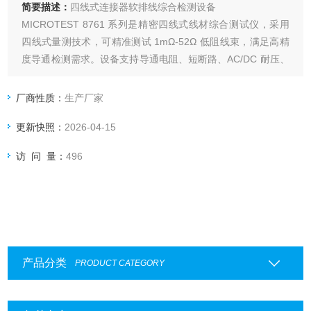
简要描述：
四线式连接器软排线综合检测设备
MICROTEST 8761 系列是精密四线式线材综合测试仪，采用
四线式量测技术，可精准测试 1mΩ‑52Ω 低阻线束，满足高精
度导通检测需求。设备支持导通电阻、短断路、AC/DC 耐压、
绝缘 IR 及电阻、电容、二极管等元件测试，点位可选
64/128/256 点，AC 耐压最高 1000V、DC 耐压最高 1500V。
厂商性质：
生产厂家
更新快照：
2026-04-15
访 问 量：
496
产品分类
PRODUCT CATEGORY