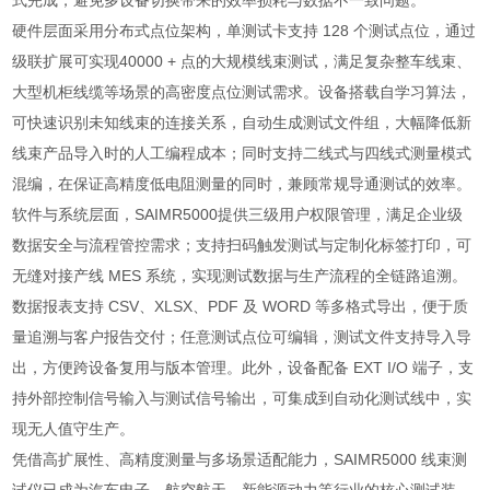
式完成，避免多设备切换带来的效率损耗与数据不一致问题。
硬件层面采用分布式点位架构，单测试卡支持 128 个测试点位，通过
级联扩展可实现40000 + 点的大规模线束测试，满足复杂整车线束、
大型机柜线缆等场景的高密度点位测试需求。设备搭载自学习算法，
可快速识别未知线束的连接关系，自动生成测试文件组，大幅降低新
线束产品导入时的人工编程成本；同时支持二线式与四线式测量模式
混编，在保证高精度低电阻测量的同时，兼顾常规导通测试的效率。
软件与系统层面，SAIMR5000提供三级用户权限管理，满足企业级
数据安全与流程管控需求；支持扫码触发测试与定制化标签打印，可
无缝对接产线 MES 系统，实现测试数据与生产流程的全链路追溯。
数据报表支持 CSV、XLSX、PDF 及 WORD 等多格式导出，便于质
量追溯与客户报告交付；任意测试点位可编辑，测试文件支持导入导
出，方便跨设备复用与版本管理。此外，设备配备 EXT I/O 端子，支
持外部控制信号输入与测试信号输出，可集成到自动化测试线中，实
现无人值守生产。
凭借高扩展性、高精度测量与多场景适配能力，SAIMR5000 线束测