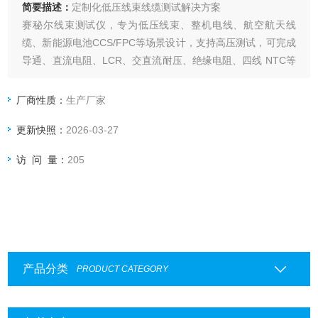
简要描述：
定制化低压线束线缆测试解决方案
赛秘尔线束测试仪，专为低压线束、整机电线、航空航天线
缆、新能源电池CCS/FPC等场景设计，支持高压测试，可完成
导通、直流电阻、LCR、交直流耐压、绝缘电阻、四线 NTC等
多项目一站式检测。设备采用分布式点位设计，搭载自学习功
能快速识别线束连接关系，二/四线式混测保障精度。支持三级
厂商性质：
生产厂家
权限管理、扫码测试、数据报表多格式导出，可定制插件对接
更新快照：
2026-03-27
MES系统，适配多行业电性能测试
访 问 量：
205
产品分类
PRODUCT CATEGORY