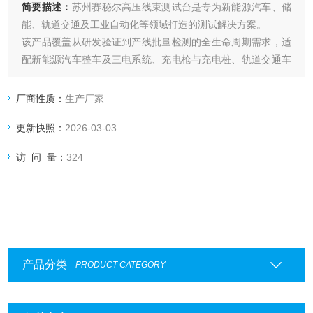
简要描述：
苏州赛秘尔高压线束测试台是专为新能源汽车、储
能、轨道交通及工业自动化等领域打造的测试解决方案。
该产品覆盖从研发验证到产线批量检测的全生命周期需求，适
配新能源汽车整车及三电系统、充电枪与充电桩、轨道交通车
辆、工业机器人等。以7000为例集成四线制微电阻测试、多通
道并行检测等技术，为客户提供远超行业标准的测试精度与效
厂商性质：
生产厂家
率，是保障高压线束可靠性、安全性与稳定性的关键设备
更新快照：
2026-03-03
访 问 量：
324
产品分类
PRODUCT CATEGORY