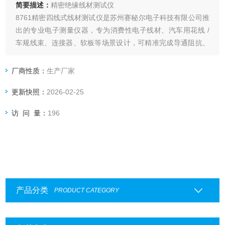
简要描述：
精密绝缘线材测试仪
8761精密四线式线材测试仪是苏州赛秘尔电子科技有限公司推
出的专业电子测量仪器，专为消费性电子线材、汽车用花线 /
车规线束、连接器、软板等场景设计，可精准完成导通阻抗、
断短路及安规耐压绝缘等核心测试。该仪器采用精密四线式测
量技术，能有效规避整体接线产生的误差，实现低至 1mΩ 的
厂商性质：
生产厂家
超高测量精度，同时支持多组同测与档案管理，满足现代电子
更新快照：
2026-02-25
制造对高效、精准、合规的测试需求。
访 问 量：
196
产品分类
PRODUCT CATEGORY