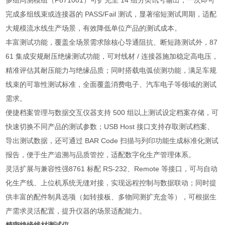
多组同测模组（F871001）可扩充至 14 组分类讯号输出，一次即可
完成多组线束或连接器的 PASS/Fail 测试，显著缩短测试周期，适配
大规模流水线生产场景，有效降低单位产品的测试成本。
丰富测试功能，覆盖全场景需求除核心导通阻抗、断短路测试外，87
61 集成安规耐压绝缘测试功能，可对线材 / 连接器施加稳定高电压，
精准评估其耐压能力与绝缘品质；同时搭载电弧侦测功能，满足车规
线束的可靠性测试标准，全面覆盖消费电子、汽车电子等领域的测试
需求。
便捷档案管理与数据交互仪器支持 500 组以上测试设定档案存储，可
快速切换不同产品的测试参数；USB Host 接口支持存取测试档案、
导出测试数据，还可通过 BAR Code 扫描与列印功能生成标准化测试
报告，便于生产追溯与品质管控，适配数字化生产管理体系。
灵活扩展与兼容性强8761 标配 RS-232、Remote 等接口，可与自动
化生产线、上位机系统无缝对接，实现远程控制与数据联动；同时提
供丰富的配件制具选项（如转接板、多物同测扩充盒等），可根据生
产需求灵活配置，提升仪器的场景适配能力。