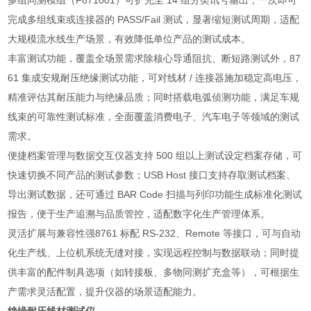
多组同测模组（F871001）可扩充至 14 组分类讯号输出，一次即可
完成多组线束或连接器的 PASS/Fail 测试，显著缩短测试周期，适配
大规模流水线生产场景，有效降低单位产品的测试成本。
丰富测试功能，覆盖全场景需求除核心导通阻抗、断短路测试外，87
61 集成安规耐压绝缘测试功能，可对线材 / 连接器施加稳定高电压，
精准评估其耐压能力与绝缘品质；同时搭载电弧侦测功能，满足车规
线束的可靠性测试标准，全面覆盖消费电子、汽车电子等领域的测试
需求。
便捷档案管理与数据交互仪器支持 500 组以上测试设定档案存储，可
快速切换不同产品的测试参数；USB Host 接口支持存取测试档案、
导出测试数据，还可通过 BAR Code 扫描与列印功能生成标准化测试
报告，便于生产追溯与品质管控，适配数字化生产管理体系。
灵活扩展与兼容性强8761 标配 RS-232、Remote 等接口，可与自动
化生产线、上位机系统无缝对接，实现远程控制与数据联动；同时提
供丰富的配件制具选项（如转接板、多物同测扩充盒等），可根据生
产需求灵活配置，提升仪器的场景适配能力。