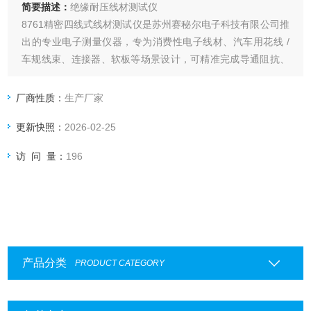
简要描述：
绝缘耐压线材测试仪
8761精密四线式线材测试仪是苏州赛秘尔电子科技有限公司推
出的专业电子测量仪器，专为消费性电子线材、汽车用花线 /
车规线束、连接器、软板等场景设计，可精准完成导通阻抗、
断短路及安规耐压绝缘等核心测试。该仪器采用精密四线式测
量技术，能有效规避整体接线产生的误差，实现低至 1mΩ 的
厂商性质：
生产厂家
超高测量精度，同时支持多组同测与档案管理，满足现代电子
更新快照：
2026-02-25
制造对高效、精准、合规的测试需求。
访 问 量：
196
产品分类
PRODUCT CATEGORY