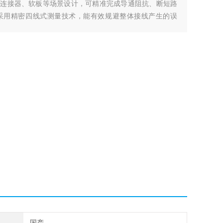
束、连接器、软板等场景设计，可精准完成导通阻抗、断短路
采用精密四线式测量技术，能有效规避整体接线产生的误
度，同时支持多组同测与档案管理，满足现代电子制造对高
国产