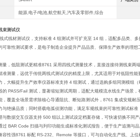
能源,电子/电池,航空航天,汽车及零部件,综合
线束测试仪
四线式线材测试仪，支持标准 4 组测试并可扩充至 14 组，适配多品类
的可靠性测试要求，是电子制造企业提升产品品质、保障生产效率的理想
测量，低阻测试更精准8761 采用四线式测量技术，直接连接待测线束两端
精准测量，远优于传统两线式测试仪的精度上限，尤其适用于对低阻性能
，大幅提升生产效率仪器标准支持 4 组测试，通过选购多组同测模组（F8
的 PASS/Fail 测试，显著缩短测试周期，适配大规模流水线生产场
能，覆盖全场景需求除核心导通阻抗、断短路测试外，8761 集成安规耐压
力与绝缘品质；同时搭载电弧侦测功能，满足车规线束的可靠性测试标准
与数据交互仪器支持 500 组以上测试设定档案存储，可快速切换不同产品
通过 BAR Code 扫描与列印功能生成标准化测试报告，便于生产追溯
容性强8761 标配 RS-232、Remote 等接口，可与自动化生产