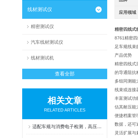
线材测试仪
应用领域
精密测试仪
精密四线式
8761精密
汽车线材测试仪
足车规线束
产品优势
线材测试机
精密四线式
的导通阻抗
查看全部
多组同测能力
线束或连接器
相关文章
丰富测试功
估其耐压能
RELATED ARTICLES
便捷档案管理
数据，还可
适配车规与消费电子检测，高压线束测试台/线材测试机应用解读
灵活扩展与兼