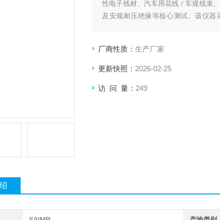
性电子线材、汽车用花线 / 车规线
及安规耐压绝缘等核心测试。该仪器
差，实现低至 1mΩ 的超高测量精
效、精准、合规的测试需求。
厂商性质：
生产厂家
更新快照：
2026-02-25
访 问 量：
249
绍
SAIMR
产地类别