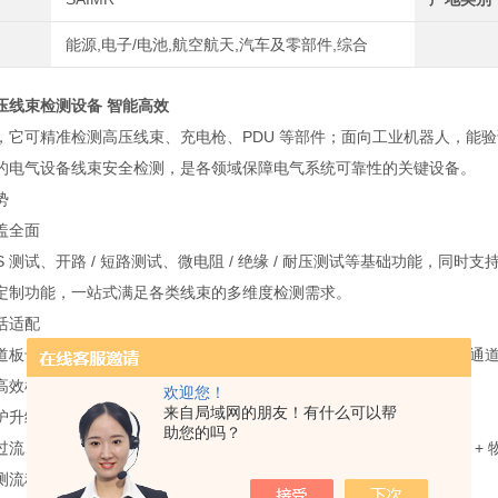
能源,电子/电池,航空航天,汽车及零部件,综合
压线束检测设备 智能高效
，它可精准检测高压线束、充电枪、PDU 等部件；面向工业机器人，能
的电气设备线束安全检测，是各领域保障电气系统可靠性的关键设备。
势
盖全面
S 测试、开路 / 短路测试、微电阻 / 绝缘 / 耐压测试等基础功能，
定制功能，一站式满足各类线束的多维度检测需求。
活适配
道板卡，后期可根据产能升级灵活扩展通道数量，从 16 通道到 2048
高效检测，适配不同企业的生产规模变化。
欢迎您！
来自局域网的朋友！有什么可以帮
护升级
助您的吗？
过流、漏电三重电子防护，搭配机身安全光栅的物理防护，形成 “电子 + 
测流程规范可控，从设备到操作全维度保障安全。