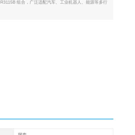
0 及 SAIMR3115B 组合，广泛适配汽车、工业机器人、能源等多行
国产