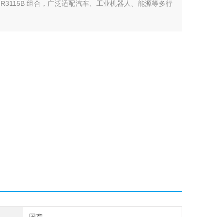
0 及 SAIMR3115B 组合，广泛适配汽车、工业机器人、能源等多行
国产