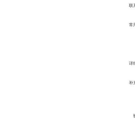
联
常
详
补