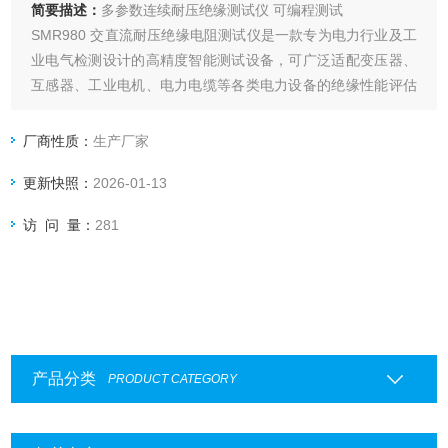
简要描述：
多参数连续耐压绝缘测试仪 可编程测试
SMR980 交直流耐压绝缘电阻测试仪是一款专为电力行业及工
业电气检测设计的高精度智能测试设备，可广泛适配变压器、
互感器、工业电机、电力电缆等各类电力设备的绝缘性能评估
与验收检测。它支持多量程宽范围测量，配备多档高压输出与
高精度数显功能，能够精准评估电气设备绝缘层性能，是电力
厂商性质：
生产厂家
检测与工程验收的可靠工具。
更新快照：
2026-01-13
访 问 量：
281
产品分类
PRODUCT CATEGORY