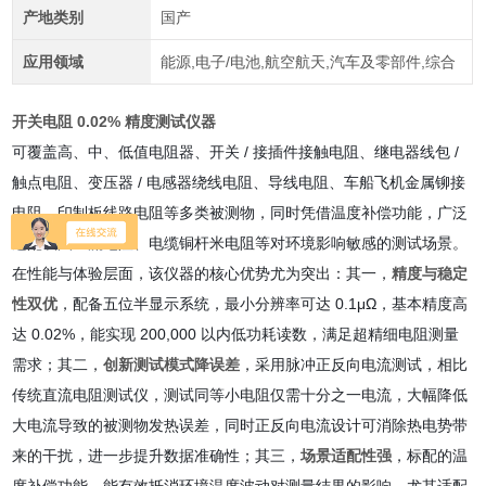
产地类别
国产
应用领域
能源,电子/电池,航空航天,汽车及零部件,综合
开关电阻 0.02% 精度测试仪器
可覆盖高、中、低值电阻器、开关 / 接插件接触电阻、继电器线包 /
触点电阻、变压器 / 电感器绕线电阻、导线电阻、车船飞机金属铆接
电阻、印制板线路电阻等多类被测物，同时凭借温度补偿功能，广泛
适配线圈直流电阻、电缆铜杆米电阻等对环境影响敏感的测试场景。
在性能与体验层面，该仪器的核心优势尤为突出：其一，
精度与稳定
性双优
，配备五位半显示系统，最小分辨率可达 0.1μΩ，基本精度高
达 0.02%，能实现 200,000 以内低功耗读数，满足超精细电阻测量
需求；其二，
创新测试模式降误差
，采用脉冲正反向电流测试，相比
传统直流电阻测试仪，测试同等小电阻仅需十分之一电流，大幅降低
大电流导致的被测物发热误差，同时正反向电流设计可消除热电势带
来的干扰，进一步提升数据准确性；其三，
场景适配性强
，标配的温